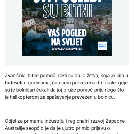
Redovi na aerodromima i
djece moraju platiti 942
graničnim prelazima u
miliona dolara
Nuklearka Krško
EU: Koja je svrha EES
DRUŠTVO
smanjuje proizvodnju
sistema ako se isključuje
zbog niskog vodostaja i
čim je preopterećen?
Počela isplata penzija u
visokih temperatura
RS
Save
KULTURA
BIZNIS
Rat i pijesak prijete
drevnim piramidama
Skočile cijene nafte na
Meroe u Sudanu
svjetskom tržištu, hoće li
se to odraziti na BiH
Zvaničnici hitne pomoći rekli su da je žrtva, koja je bila u
ZANIMLJIVOSTI
tridesetim godinama, čamcem prevezena do obale, gdje
Rihanna radi na novom
su je bolničari čekali da joj pruže pomoć prije nego što
albumu
je helikopterom za spašavanje prevezen u bolnicu.
Odjel za primarnu industriju i regionalni razvoj Zapadne
Australije saopćio je da je ujutro primio prijavu o