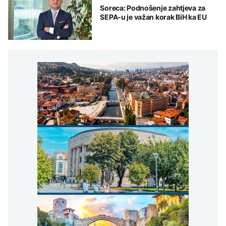
Soreca: Podnošenje zahtjeva za
SEPA-u je važan korak BiH ka EU