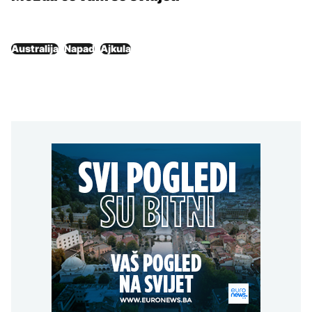
Australija
Napad
Ajkula