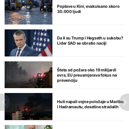
Poplave u Kini, evakuisano skoro
30.000 ljudi
Da li su Trump i Hegseth u sukobu?
Lider SAD se obratio naciji
Šteta od požara oko 19 milijardi
evra, EU preusmjerava fokus na
prevenciju
Huti napali vojne položaje u Maribu
i Hadramautu, desetine stradalih