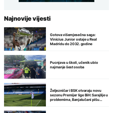
Najnovije vijesti
Gotova višemjesečna saga:
Vinicius Junior ostaje u Real
Madridu do 2032. godine
Pucnjava u školi, učenik ubio
najmanje šest osoba
Željezničar i BSK otvaraju novu
sezonu Premijer lige BiH: Sarajlije u
problemima, Banjalučani pišu
istoriju