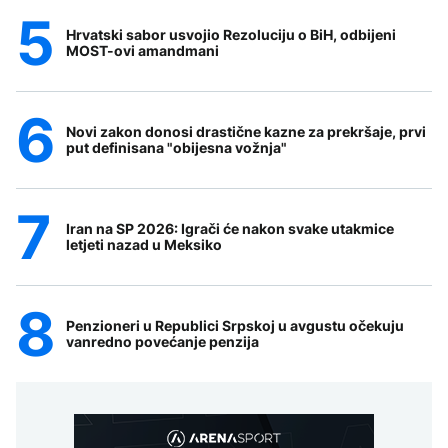
Hrvatski sabor usvojio Rezoluciju o BiH, odbijeni
MOST-ovi amandmani
Novi zakon donosi drastične kazne za prekršaje, prvi
put definisana "obijesna vožnja"
Iran na SP 2026: Igrači će nakon svake utakmice
letjeti nazad u Meksiko
Penzioneri u Republici Srpskoj u avgustu očekuju
vanredno povećanje penzija