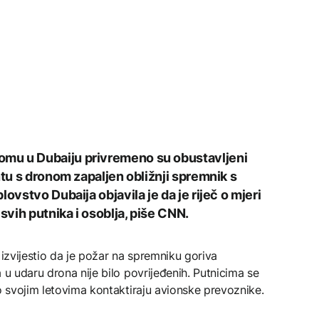
mu u Dubaiju privremeno su obustavljeni
ntu s dronom zapaljen obližnji spremnik s
ovstvo Dubaija objavila je da je riječ o mjeri
svih putnika i osoblja, piše CNN.
 izvijestio da je požar na spremniku goriva
 u udaru drona nije bilo povrijeđenih. Putnicima se
 o svojim letovima kontaktiraju avionske prevoznike.