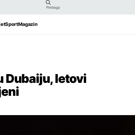
jet
Sport
Magazin
 Dubaiju, letovi
jeni