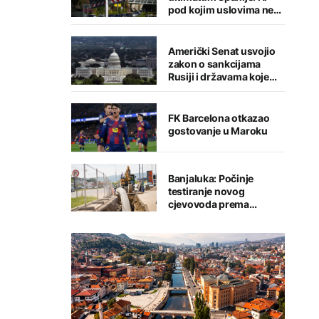
pod kojim uslovima ne
namjeravamo da
preispitujemo odluku
Američki Senat usvojio
zakon o sankcijama
Rusiji i državama koje
kupuju njenu naftu i gas
FK Barcelona otkazao
gostovanje u Maroku
Banjaluka: Počinje
testiranje novog
cjevovoda prema
Tunjicama