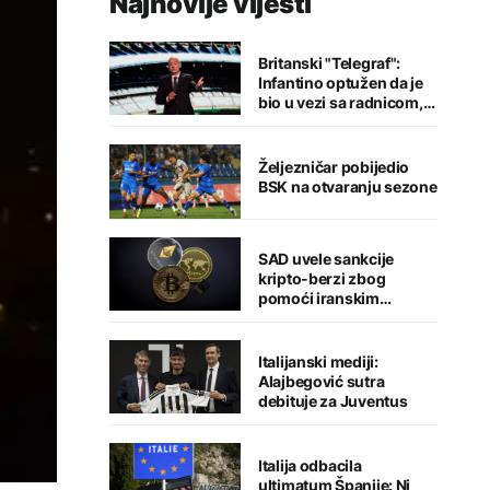
Najnovije vijesti
Britanski "Telegraf":
Infantino optužen da je
bio u vezi sa radnicom,
FIFA odbacila navode
Željezničar pobijedio
BSK na otvaranju sezone
SAD uvele sankcije
kripto-berzi zbog
pomoći iranskim
snagama
Italijanski mediji:
Alajbegović sutra
debituje za Juventus
Italija odbacila
ultimatum Španije: Ni