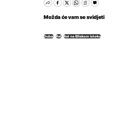
Možda će vam se svidjeti
Dubai
Rat
Rat na Bliskom istoku