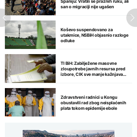
Španiju: Vratili se praznih ruku, ali
san o migraciji nije ugašen
Koševo suspendovano za
utakmice, NSBiH objasnio razloge
odluke
TI BiH: Zabilježene masovne
zloupotrebe javnih resursa pred
izbore, CIK sve manje kažnjava
ključne nepravilnosti
Zdravstveni radnici u Kongu
obustavili rad zbog neisplaćenih
plata tokom epidemije ebole