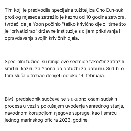
Tim koji je predvodila specijalna tužiteljica Cho Eun-suk
prošlog mjeseca zatražio je kaznu od 10 godina zatvora,
tvrdeći da je Yoon počinio "teško krivično djelo" time što
je "privatizirao" državne institucije s ciljem prikrivanja i
opravdavanja svojih krivičnih djela.
Specijalni tužioci su ranije ove sedmice također zatražili
smrtnu kaznu za Yoona po optužbi za pobunu. Sud bi o
tom slučaju trebao donijeti odluku 19. februara.
Bivši predsjednik suočava se s ukupno osam sudskih
procesa u vezi s pokušajem uvođenja vanrednog stanja,
navodnom korupcijom njegove supruge, kao i smrću
jednog marinskog oficira 2023. godine.