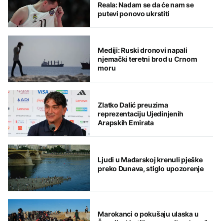
Reala: Nadam se da će nam se
putevi ponovo ukrstiti
Mediji: Ruski dronovi napali
njemački teretni brod u Crnom
moru
Zlatko Dalić preuzima
reprezentaciju Ujedinjenih
Arapskih Emirata
Ljudi u Mađarskoj krenuli pješke
preko Dunava, stiglo upozorenje
Marokanci o pokušaju ulaska u