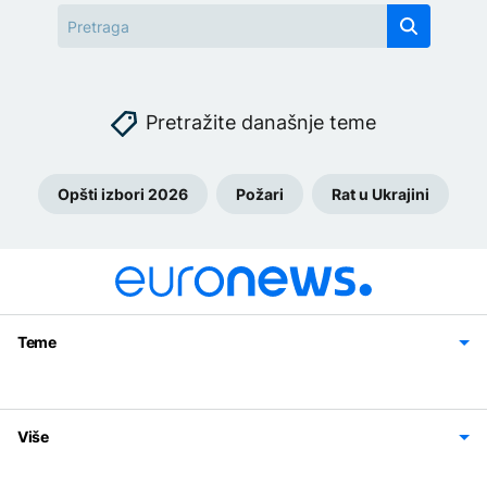
Pretražite današnje teme
Opšti izbori 2026
Požari
Rat u Ukrajini
Teme
Bosna i Hercegovina
Region
Svijet
Sport
Magazin
Više