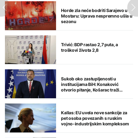
Horde zla neće bodriti Sarajevo u
Mostaru: Uprava nespremno ušla u
sezonu
Trivić: BDP rastao 2,7 puta, a
troškovi života 2,8
Sukob oko zastupljenosti u
institucijama BiH: Konaković
otvorio pitanje, Košarac traži
odgovore
Kallas: EU uvela nove sankcije za
pet osoba povezanih s ruskim
vojno-industrijskim kompleksom