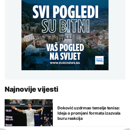
Najnovije vijesti
Đoković uzdrmao temelje tenisa:
Ideja o promjeni formata izazvala
buru reakcija