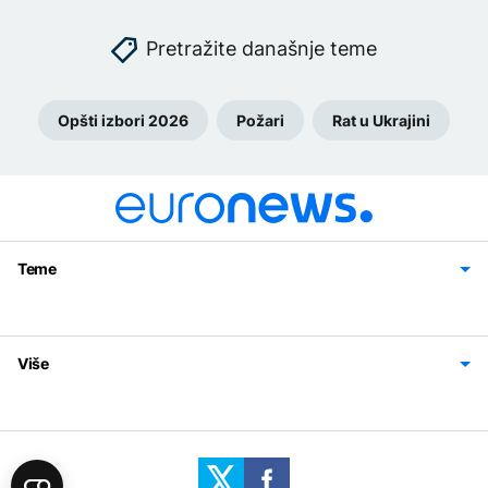
Pretražite današnje teme
Opšti izbori 2026
Požari
Rat u Ukrajini
Teme
Bosna i Hercegovina
Region
Svijet
Sport
Magazin
Više
Impressum
Kontakt
Politika privatnosti
Uslovi korišćenja