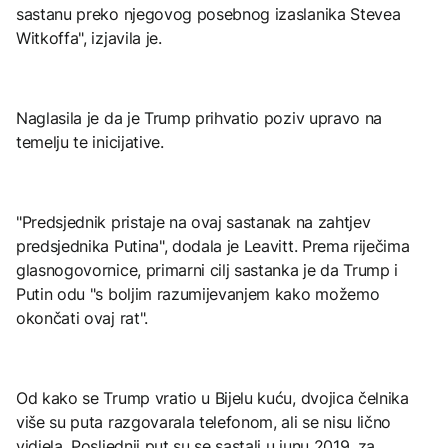
sastanu preko njegovog posebnog izaslanika Stevea
Witkoffa", izjavila je.
Naglasila je da je Trump prihvatio poziv upravo na
temelju te inicijative.
"Predsjednik pristaje na ovaj sastanak na zahtjev
predsjednika Putina", dodala je Leavitt. Prema riječima
glasnogovornice, primarni cilj sastanka je da Trump i
Putin odu "s boljim razumijevanjem kako možemo
okončati ovaj rat".
Od kako se Trump vratio u Bijelu kuću, dvojica čelnika
više su puta razgovarala telefonom, ali se nisu lično
vidjela. Posljednji put su se sastali u junu 2019. za