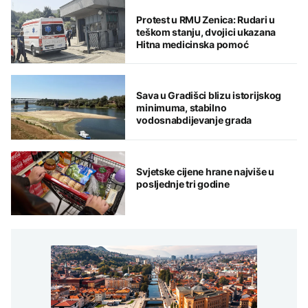
Protest u RMU Zenica: Rudari u
teškom stanju, dvojici ukazana
Hitna medicinska pomoć
Sava u Gradišci blizu istorijskog
minimuma, stabilno
vodosnabdijevanje grada
Svjetske cijene hrane najviše u
posljednje tri godine