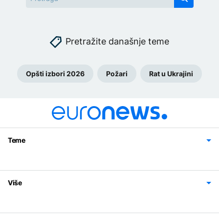
Pretražite današnje teme
Opšti izbori 2026
Požari
Rat u Ukrajini
Teme
Bosna i Hercegovina
Region
Svijet
Sport
Magazin
Više
Impressum
Kontakt
Politika privatnosti
Uslovi korišćenja