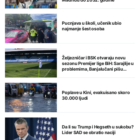
Pucnjava u školi, učenik ubio
najmanje šest osoba
Željezničar i BSK otvaraju novu
sezonu Premijer lige BiH: Sarajlije u
problemima, Banjalučani pišu
istoriju
Poplave u Kini, evakuisano skoro
30.000 ljudi
Da li su Trump i Hegseth u sukobu?
Lider SAD se obratio naciji