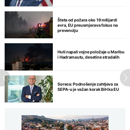
Šteta od požara oko 19 milijardi
evra, EU preusmjerava fokus na
prevenciju
Huti napali vojne položaje u Maribu
i Hadramautu, desetine stradalih
Soreca: Podnošenje zahtjeva za
SEPA-u je važan korak BiH ka EU