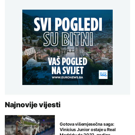
Najnovije vijesti
Gotova višemjesečna saga:
Vinicius Junior ostaje u Real
Madridu do 2032. godine