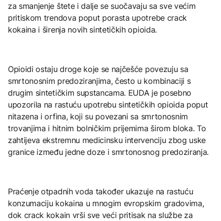
za smanjenje štete i dalje se suočavaju sa sve većim
pritiskom trendova poput porasta upotrebe crack
kokaina i širenja novih sintetičkih opioida.
Opioidi ostaju droge koje se najčešće povezuju sa
smrtonosnim predoziranjima, često u kombinaciji s
drugim sintetičkim supstancama. EUDA je posebno
upozorila na rastuću upotrebu sintetičkih opioida poput
nitazena i orfina, koji su povezani sa smrtonosnim
trovanjima i hitnim bolničkim prijemima širom bloka. To
zahtijeva ekstremnu medicinsku intervenciju zbog uske
granice između jedne doze i smrtonosnog predoziranja.
Praćenje otpadnih voda također ukazuje na rastuću
konzumaciju kokaina u mnogim evropskim gradovima,
dok crack kokain vrši sve veći pritisak na službe za