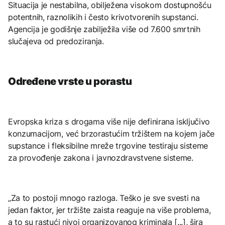
Situacija je nestabilna, obilježena visokom dostupnošću
potentnih, raznolikih i često krivotvorenih supstanci.
Agencija je godišnje zabilježila više od 7.600 smrtnih
slučajeva od predoziranja.
Određene vrste u porastu
Evropska kriza s drogama više nije definirana isključivo
konzumacijom, već brzorastućim tržištem na kojem jače
supstance i fleksibilne mreže trgovine testiraju sisteme
za provođenje zakona i javnozdravstvene sisteme.
„Za to postoji mnogo razloga. Teško je sve svesti na
jedan faktor, jer tržište zaista reaguje na više problema,
a to su rastući nivoi organizovanog kriminala [...], šira