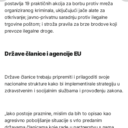
postavlja 19 praktičnih akcija za borbu protiv mreža
organiziranog kriminala, uključujući jače alate za
otkrivanje; javno-privatnu saradnju protiv ilegalne
trgovine poštom; i stroža pravila za brze brodove koji
prevoze ilegalne droge.
Države članice i agencije EU
Države članice trebaju pripremiti i prilagoditi svoje
nacionalne strukture kako bi implementirale strategiju u
zdravstvenim i socijalnim službama i provođenju zakona.
„Iako postoje praznine, mislim da bih to opisao kao
agresivno poboljšanje situacije s vrlo predanim
državama članicama koje rade u partnerstvu s nama