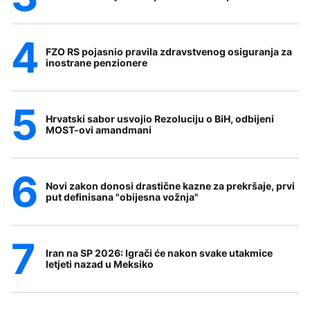
FZO RS pojasnio pravila zdravstvenog osiguranja za
inostrane penzionere
Hrvatski sabor usvojio Rezoluciju o BiH, odbijeni
MOST-ovi amandmani
Novi zakon donosi drastične kazne za prekršaje, prvi
put definisana "obijesna vožnja"
Iran na SP 2026: Igrači će nakon svake utakmice
letjeti nazad u Meksiko