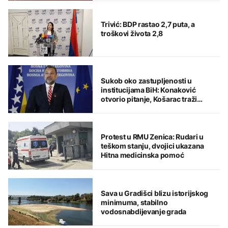
Trivić: BDP rastao 2,7 puta, a
troškovi života 2,8
Sukob oko zastupljenosti u
institucijama BiH: Konaković
otvorio pitanje, Košarac traži
odgovore
Protest u RMU Zenica: Rudari u
teškom stanju, dvojici ukazana
Hitna medicinska pomoć
Sava u Gradišci blizu istorijskog
minimuma, stabilno
vodosnabdijevanje grada