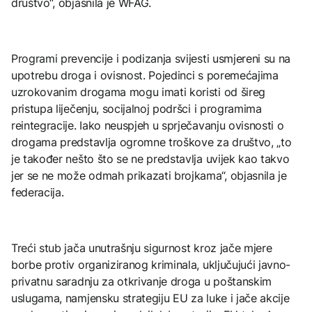
društvo“, objasnila je WFAG.
Programi prevencije i podizanja svijesti usmjereni su na
upotrebu droga i ovisnost. Pojedinci s poremećajima
uzrokovanim drogama mogu imati koristi od šireg
pristupa liječenju, socijalnoj podršci i programima
reintegracije. Iako neuspjeh u sprječavanju ovisnosti o
drogama predstavlja ogromne troškove za društvo, „to
je također nešto što se ne predstavlja uvijek kao takvo
jer se ne može odmah prikazati brojkama“, objasnila je
federacija.
Treći stub jača unutrašnju sigurnost kroz jače mjere
borbe protiv organiziranog kriminala, uključujući javno-
privatnu saradnju za otkrivanje droga u poštanskim
uslugama, namjensku strategiju EU za luke i jače akcije