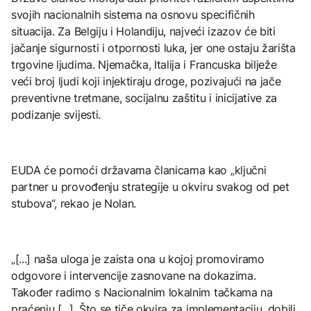
svojih nacionalnih sistema na osnovu specifičnih
situacija. Za Belgiju i Holandiju, najveći izazov će biti
jačanje sigurnosti i otpornosti luka, jer one ostaju žarišta
trgovine ljudima. Njemačka, Italija i Francuska bilježe
veći broj ljudi koji injektiraju droge, pozivajući na jače
preventivne tretmane, socijalnu zaštitu i inicijative za
podizanje svijesti.
EUDA će pomoći državama članicama kao „ključni
partner u provođenju strategije u okviru svakog od pet
stubova“, rekao je Nolan.
„[...] naša uloga je zaista ona u kojoj promoviramo
odgovore i intervencije zasnovane na dokazima.
Također radimo s Nacionalnim lokalnim tačkama na
praćenju [...]. Što se tiče okvira za implementaciju, dobili