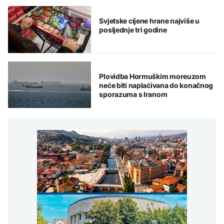
Svjetske cijene hrane najviše u
posljednje tri godine
Plovidba Hormuškim moreuzom
neće biti naplaćivana do konačnog
sporazuma s Iranom