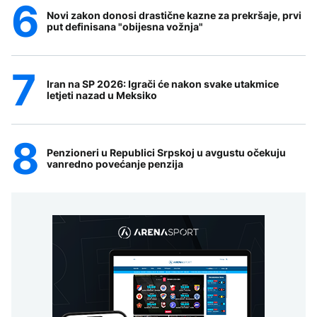
Novi zakon donosi drastične kazne za prekršaje, prvi
put definisana "obijesna vožnja"
Iran na SP 2026: Igrači će nakon svake utakmice
letjeti nazad u Meksiko
Penzioneri u Republici Srpskoj u avgustu očekuju
vanredno povećanje penzija