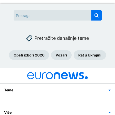
Pretražite današnje teme
Opšti izbori 2026
Požari
Rat u Ukrajini
Teme
Bosna i Hercegovina
Region
Svijet
Sport
Magazin
Više