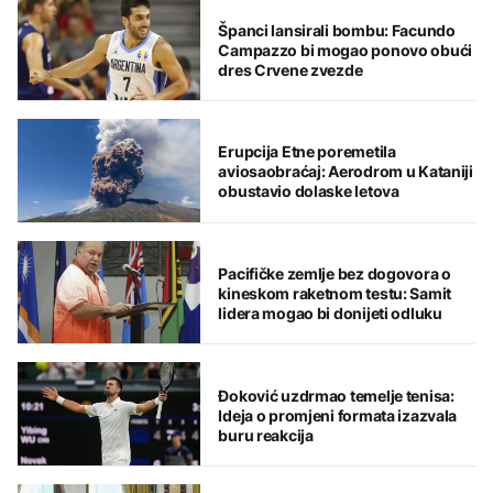
Španci lansirali bombu: Facundo
Campazzo bi mogao ponovo obući
dres Crvene zvezde
Erupcija Etne poremetila
aviosaobraćaj: Aerodrom u Kataniji
obustavio dolaske letova
Pacifičke zemlje bez dogovora o
kineskom raketnom testu: Samit
lidera mogao bi donijeti odluku
Đoković uzdrmao temelje tenisa:
Ideja o promjeni formata izazvala
buru reakcija