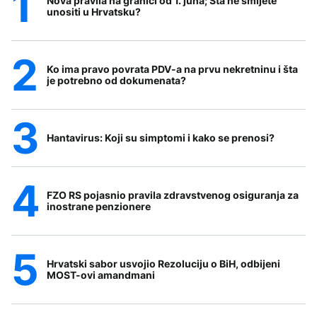
Nova pravila na granici od 1. juna; Šta ne smijete
unositi u Hrvatsku?
Ko ima pravo povrata PDV-a na prvu nekretninu i šta
je potrebno od dokumenata?
Hantavirus: Koji su simptomi i kako se prenosi?
FZO RS pojasnio pravila zdravstvenog osiguranja za
inostrane penzionere
Hrvatski sabor usvojio Rezoluciju o BiH, odbijeni
MOST-ovi amandmani