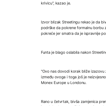
krivicu", kazao je.
Izvor blizak Streetingu rekao je da b
podrške da pokrene formalnu borbu za
pokreće jer smatra da je ispravnije p
Funta je blago oslabila nakon Streeti
"Ovo nas dovodi korak bliže izazovu z
između ovoga i toga još je neizvjesno"
Monex Europe u Londonu.
Rano u četvrtak, bivša zamjenica prem