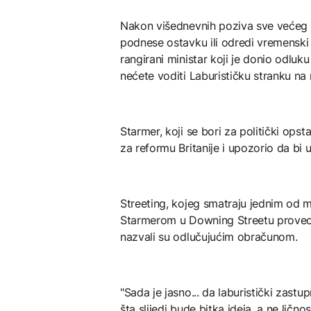
Nakon višednevnih poziva sve većeg br
podnese ostavku ili odredi vremenski 
rangirani ministar koji je donio odluk
nećete voditi Laburističku stranku na
Starmer, koji se bori za politički opst
za reformu Britanije i upozorio da bi 
Streeting, kojeg smatraju jednim od mo
Starmerom u Downing Streetu proveo m
nazvali su odlučujućim obračunom.
"Sada je jasno... da laburistički zastup
šta slijedi bude bitka ideja, a ne ličnost