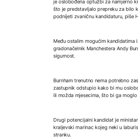
je oslobođena optužbi za namjerno krš
što je predstavljalo prepreku za bilo ka
podnijeti zvaničnu kandidaturu, piše H
Među ostalim mogućim kandidatima iz
gradonačelnik Manchestera Andy Burn
sigurnost.
Burnham trenutno nema potrebno zastu
zastupnik odstupio kako bi mu oslobo
ili možda mjesecima, što bi ga moglo d
Drugi potencijalni kandidat je minista
kraljevski marinac kojeg neki u laburi
stranku.