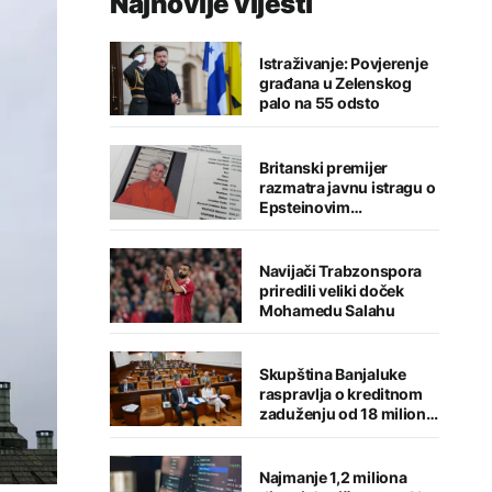
Najnovije vijesti
Istraživanje: Povjerenje
građana u Zelenskog
palo na 55 odsto
Britanski premijer
razmatra javnu istragu o
Epsteinovim
aktivnostima u Velikoj
Britaniji
Navijači Trabzonspora
priredili veliki doček
Mohamedu Salahu
Skupština Banjaluke
raspravlja o kreditnom
zaduženju od 18 miliona
KM i parkinzima
Najmanje 1,2 miliona