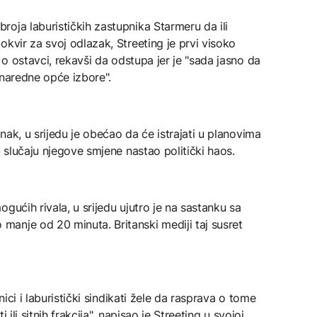
oja laburističkih zastupnika Starmeru da ili
okvir za svoj odlazak, Streeting je prvi visoko
u o ostavci, rekavši da odstupa jer je "sada jasno da
 naredne opće izbore".
anak, u srijedu je obećao da će istrajati u planovima
u slučaju njegove smjene nastao politički haos.
gućih rivala, u srijedu ujutro je na sastanku sa
anje od 20 minuta. Britanski mediji taj susret
nici i laburistički sindikati žele da rasprava o tome
i ili sitnih frakcija", napisao je Streeting u svojoj