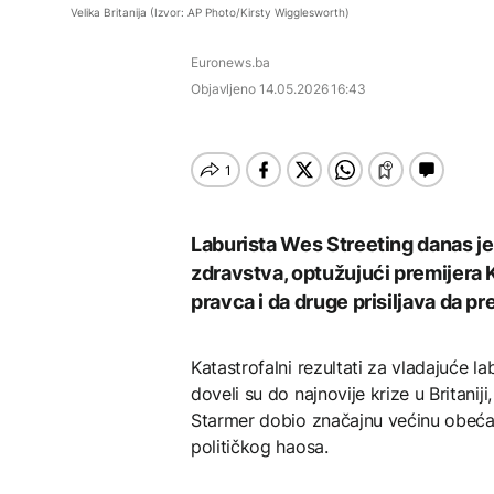
Dio rakete SpaceX
AKTUELNO
CRNA HRONIKA
rješenja Vlade, radnici
Velika Britanija (Izvor: AP Photo/Kirsty Wigglesworth)
velikom brzinom pada
nisu ostavljeni
na Mjesec
Izrael izveo napade na
Ubistvo nožem kod
Euronews.ba
jug Libana tokom novih
Cazina, uhapšen
AKTUELNO
pregovora u Rimu
osumnjičeni
Objavljeno
14.05.2026 16:43
Thompson nastup
CRNA HRONIKA
povodom godišnjice
"Oluje" započeo
TEHNOLOGIJA
Ubistvo nožem kod
pjesmom „Bojna
Cazina, uhapšen
Čavoglave“
Britanska kraljevska
AKTUELNO
osumnjičeni
kovnica iz elektronskog
otpada izdvaja zlato
Papa Lav XIV u
Laburista Wes Streeting danas je
novembru posjećuje
zdravstva, optužujući premijera K
Urugvaj, Argentinu i Peru
pravca i da druge prisiljava da 
ZDRAVLJE
Katastrofalni rezultati za vladajuće 
Ruska vakcina protiv
doveli su do najnovije krize u Britani
melanoma: Prvi pacijent
uskoro završava terapiju
Starmer dobio značajnu većinu obećanj
političkog haosa.