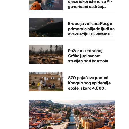
djece iskorišteno za AI-
generisani sadržaj
seksualnog zlostavljanja
Erupcija vulkana Fuego
primorala hiljade ljudi na
evakuaciju u Gvatemali
Požar u centralnoj
Grčkoj uglavnom
stavljen pod kontrolu
SZO pojačava pomoć
Kongu zbog epidemije
ebole, skoro 4.000
zaraženih