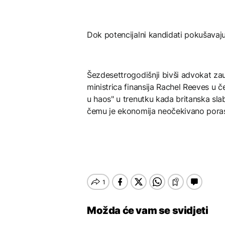
Dok potencijalni kandidati pokušavaju 
Šezdesettrogodišnji bivši advokat zau
ministrica finansija Rachel Reeves u č
u haos" u trenutku kada britanska sl
čemu je ekonomija neočekivano poras
Možda će vam se svidjeti