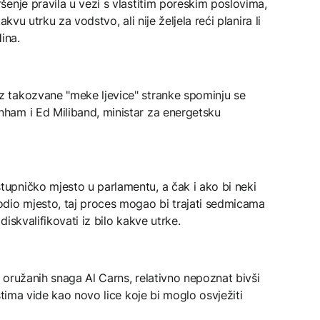
enje pravila u vezi s vlastitim poreskim poslovima,
kvu utrku za vodstvo, ali nije željela reći planira li
ina.
 takozvane "meke ljevice" stranke spominju se
ham i Ed Miliband, ministar za energetsku
pničko mjesto u parlamentu, a čak i ako bi neki
dio mjesto, taj proces mogao bi trajati sedmicama
iskvalifikovati iz bilo kakve utrke.
r oružanih snaga Al Carns, relativno nepoznat bivši
stima vide kao novo lice koje bi moglo osvježiti