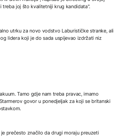
 treba joj što kvalitetniji krug kandidata".
lno utrku za novo vodstvo Laburističke stranke, ali
g lidera koji je do sada uspijevao izdržati niz
 vakuum. Tamo gdje nam treba pravac, imamo
ći Starmerov govor u ponedjeljak za koji se britanski
 ostavkom.
 je prečesto značilo da drugi moraju preuzeti