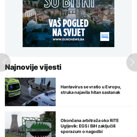
Najnovije vijesti
Hantavirus se vratio u Evropu,
struka najavila hitan sastanak
Okončana arbitraža oko RiTE
Ugljevik: EGS i BiH zaključili
sporazum o nagodbi