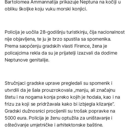
Bartolomea Ammannatija prikazuje Neptuna na kočiji u
obliku školjke koju vuku morski konjici.
Policija je uočila 28-godišnju turistkinju, čija nacionalnost
nije objavljena, te ju je brzo spustila sa spomenika.
Prema saopćenju gradskih vlasti Firence, žena je
policajcima rekla da su je prijatelji izazvali da dodirne
Neptunove genitalije.
Stručnjaci gradske uprave pregledali su spomenik i
utvrdili da je šala prouzrokovala „manju, ali značajnu
štetu i na nogama konja preko kojih je hodala, kao i na
frizu za koji se pridržavala kako bi izbjegla klizanje“.
Gradski dužnosnici procijenili su trošak popravke na
5000 eura. Policija je ženu optužila za uništavanje i
oštećivanje umjetničke i arhitektonske baštine.