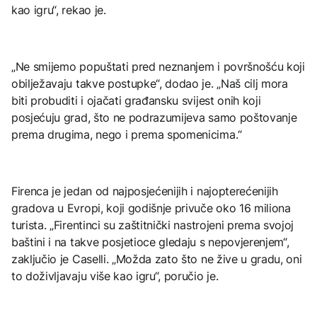
kao igru“, rekao je.
„Ne smijemo popuštati pred neznanjem i površnošću koji
obilježavaju takve postupke“, dodao je. „Naš cilj mora
biti probuditi i ojačati građansku svijest onih koji
posjećuju grad, što ne podrazumijeva samo poštovanje
prema drugima, nego i prema spomenicima.“
Firenca je jedan od najposjećenijih i najopterećenijih
gradova u Evropi, koji godišnje privuče oko 16 miliona
turista. „Firentinci su zaštitnički nastrojeni prema svojoj
baštini i na takve posjetioce gledaju s nepovjerenjem“,
zaključio je Caselli. „Možda zato što ne žive u gradu, oni
to doživljavaju više kao igru“, poručio je.