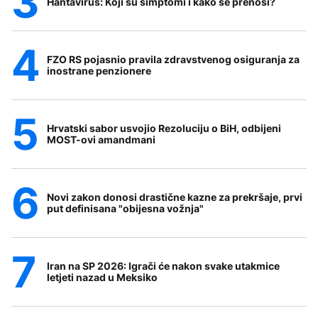
Hantavirus: Koji su simptomi i kako se prenosi?
FZO RS pojasnio pravila zdravstvenog osiguranja za
inostrane penzionere
Hrvatski sabor usvojio Rezoluciju o BiH, odbijeni
MOST-ovi amandmani
Novi zakon donosi drastične kazne za prekršaje, prvi
put definisana "obijesna vožnja"
Iran na SP 2026: Igrači će nakon svake utakmice
letjeti nazad u Meksiko