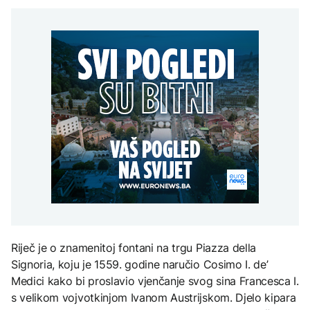
grada
Svjetske cijene hrane
razgovarali o
AKTUELNO
djece moraju platiti 942
najviše u posljednje tri
digitalizaciji, izborima i
miliona dolara
godine
jačanju institucija BiH
Europol: U Srbiji i
AKTUELNO
Njemačkoj uhapšeni
krijumčari koji su
Crishock i Badnjević
prebacivali migrante iz
KULTURA
razgovarali o
Sirije
AKTUELNO
digitalizaciji, izborima i
Rat i pijesak prijete
jačanju institucija BiH
drevnim piramidama
Plovidba Hormuškim
Meroe u Sudanu
moreuzom neće biti
naplaćivana do
konačnog sporazuma s
Iranom
ZANIMLJIVOSTI
Rihanna radi na novom
albumu
Riječ je o znamenitoj fontani na trgu Piazza della
Signoria, koju je 1559. godine naručio Cosimo I. de’
Medici kako bi proslavio vjenčanje svog sina Francesca I.
s velikom vojvotkinjom Ivanom Austrijskom. Djelo kipara