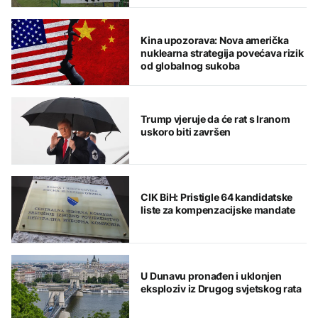
Kina upozorava: Nova američka
nuklearna strategija povećava rizik
od globalnog sukoba
Trump vjeruje da će rat s Iranom
uskoro biti završen
CIK BiH: Pristigle 64 kandidatske
liste za kompenzacijske mandate
U Dunavu pronađen i uklonjen
eksploziv iz Drugog svjetskog rata