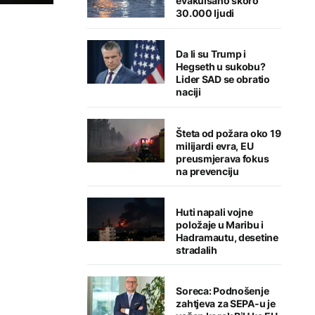
evakuisano skoro
30.000 ljudi
Da li su Trump i
Hegseth u sukobu?
Lider SAD se obratio
naciji
Šteta od požara oko 19
milijardi evra, EU
preusmjerava fokus
na prevenciju
Huti napali vojne
položaje u Maribu i
Hadramautu, desetine
stradalih
Soreca: Podnošenje
zahtjeva za SEPA-u je