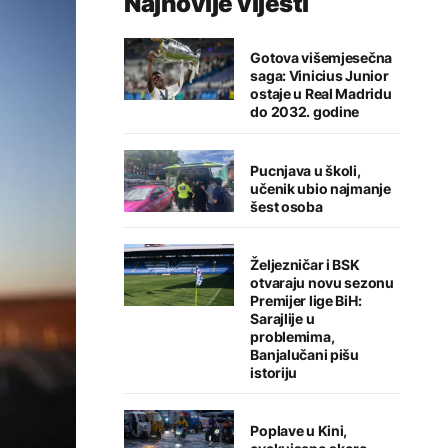
Najnovije vijesti
Gotova višemjesečna
saga: Vinicius Junior
ostaje u Real Madridu
do 2032. godine
Pucnjava u školi,
učenik ubio najmanje
šest osoba
Željezničar i BSK
otvaraju novu sezonu
Premijer lige BiH:
Sarajlije u
problemima,
Banjalučani pišu
istoriju
Poplave u Kini,