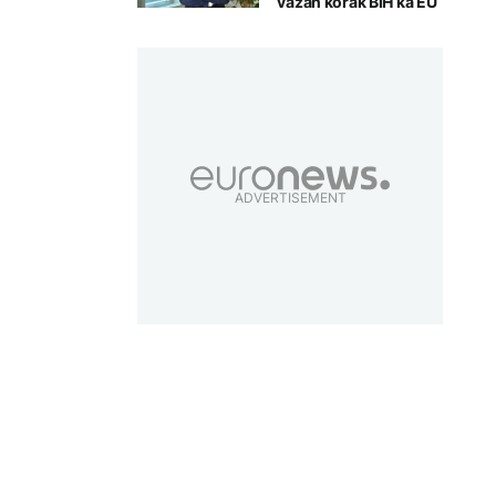
važan korak BiH ka EU
ADVERTISEMENT