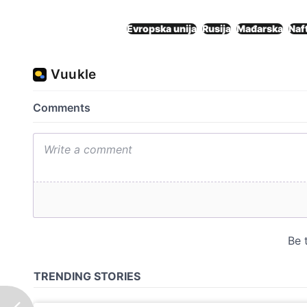
Evropska unija
Rusija
Mađarska
Naf