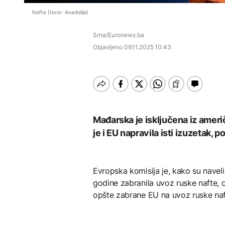
EVROPA
Rudari RMU Zenica
obustavljeno
Istorijska presuda protiv
DRUŠTVO
Nafta (Izvor: Anadolija)
nastavljaju sa štrajkom
Mete, zbog ugrožavanja
Redovi na aerodromima i
djece moraju platiti 942
graničnim prelazima u
Počela isplata penzija u
miliona dolara
Srna/Euronews.ba
EU: Koja je svrha EES
RS
Objavljeno
09.11.2025 10:43
sistema ako se isključuje
čim je preopterećen?
AKTUELNO
DRUŠTVO
Nuklearka Krško
Počela isplata penzija u
smanjuje proizvodnju
KULTURA
RS
zbog niskog vodostaja i
visokih temperatura
Rat i pijesak prijete
BIZNIS
Save
drevnim piramidama
Mađarska je isključena iz američ
Meroe u Sudanu
Skočile cijene nafte na
je i EU napravila isti izuzetak, 
svjetskom tržištu, hoće li
se to odraziti na BiH
Evropska komisija je, kako su navel
ZANIMLJIVOSTI
godine zabranila uvoz ruske nafte, 
Rihanna radi na novom
opšte zabrane EU na uvoz ruske naf
albumu