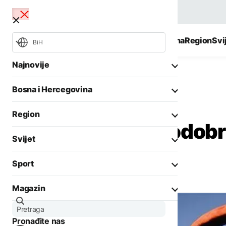
BiH
Najnovije
Bosna i Hercegovina
Region
Svi
BiH
Najnovije
Bosna i Hercegovina
Svijet
Evropa
Opšti izbori 2026
Požari
Region
Evropska unija odobr
Rat u Ukrajini
Aktuelno
Svijet
Biznis
rusku naftu
Aktuelno
Društvo
Sport
Politika
Zadnji članci iz kategorije
Politika
Biznis
Magazin
Crna hronika
Fokus
Ostali sportovi
AKTUELNO
Zadnji članci iz kategorije
Aktuelno
Tenis
CIK BiH: Pristigle 64
Pronađite nas
Evropa
Zanimljivosti