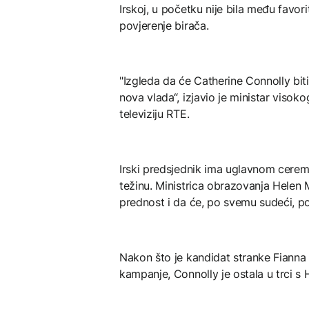
Irskoj, u početku nije bila među favor
povjerenje birača.
"Izgleda da će Catherine Connolly bit
nova vlada“, izjavio je ministar viso
televiziju RTE.
Irski predsjednik ima uglavnom ceremon
težinu. Ministrica obrazovanja Helen 
prednost i da će, po svemu sudeći, p
Nakon što je kandidat stranke Fiann
kampanje, Connolly je ostala u trci 