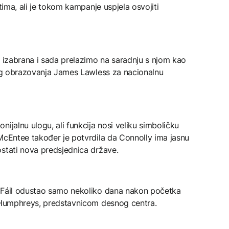
itima, ali je tokom kampanje uspjela osvojiti
i izabrana i sada prelazimo na saradnju s njom kao
kog obrazovanja James Lawless za nacionalnu
ijalnu ulogu, ali funkcija nosi veliku simboličku
McEntee također je potvrdila da Connolly ima jasnu
ostati nova predsjednica države.
a Fáil odustao samo nekoliko dana nakon početka
s Humphreys, predstavnicom desnog centra.