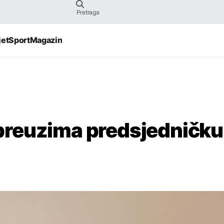
jet
Sport
Magazin
a preuzima predsjedničku