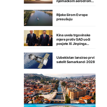
njemačkom aerodromu,
sumnja se na Rusiju
Rijeke širom Evrope
presušuju
Kina uvela trgovinske
mjere protiv SAD uoči
posjete Xi Jinpinga
Washingtonu
Uzbekistan lansirao prvi
satelit Samarkand-2028