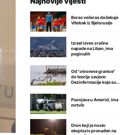
Najnovije vijesti
Borac večeras dočekuje
Vitebsk iz Bjelorusije
Izrael izveo zračne
napade na Liban, ima
poginulih
Od "otvorene granice"
do teorija zavjere:
Dezinformacije koje su
pratile krizu u Seuti
Pucnjava u Americi, ima
mrtvih
Dron koji je nosio
eksploziv pronađen na