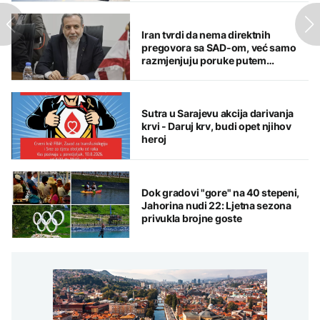
Iran tvrdi da nema direktnih
pregovora sa SAD-om, već samo
razmjenjuju poruke putem
posrednika
Sutra u Sarajevu akcija darivanja
krvi - Daruj krv, budi opet njihov
heroj
Dok gradovi "gore" na 40 stepeni,
Jahorina nudi 22: Ljetna sezona
privukla brojne goste