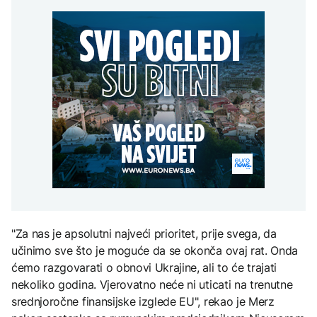
ambasador SAD u BiH
Netanyahu odbacio
AKTUELNO
Sarajevo Film Festival
Trumpov plan za Gazu i
poručio da "nema
Objavljeni novi detalji
povlačenja"
CRNA HRONIKA
sudara vozova:
Povrijeđeno 25 osoba
Saobraćajna nesreća
ZANIMLJIVOSTI
kod Banjaluke, mladić
AKTUELNO
(23) izgubio život
Pripremite se za nebeski
spektakl: Kiša meteora
Italijanski obavještajni
Perseidi stiže sredinom
podaci: Seuta postaje
augusta
centar za radikalizaciju i
regrutaciju džihadista
TEHNOLOGIJA
Istorijska presuda protiv
Mete, zbog ugrožavanja
djece moraju platiti 942
"Za nas je apsolutni najveći prioritet, prije svega, da
miliona dolara
učinimo sve što je moguće da se okonča ovaj rat. Onda
ćemo razgovarati o obnovi Ukrajine, ali to će trajati
nekoliko godina. Vjerovatno neće ni uticati na trenutne
srednjoročne finansijske izglede EU", rekao je Merz