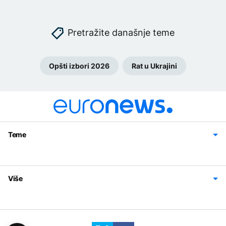
Pretražite današnje teme
Opšti izbori 2026
Rat u Ukrajini
Teme
Bosna i Hercegovina
Region
Svijet
Sport
Magazin
Više
Impressum
Kontakt
Politika privatnosti
Uslovi korišćenja