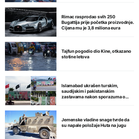
Rimac rasprodao svih 250
Bugattija prije početka proizvodnje.
Cijena mu je 3,8 miliona eura
Tajfun pogodio dio Kine, otkazano
stotine letova
Islamabad ukrašen turskim,
saudijskim i pakistanskim
zastavama nakon sporazuma o
zajedničkoj odbrani
Jemenske vladine snage tvrde da
su napale položaje Huta na jugu