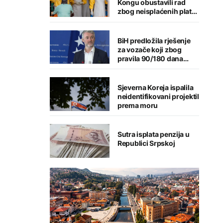
Kongu obustavili rad
zbog neisplaćenih plata
tokom epidemije ebole
BiH predložila rješenje
za vozače koji zbog
pravila 90/180 dana
imaju probleme u EU
Sjeverna Koreja ispalila
neidentifikovani projektil
prema moru
Sutra isplata penzija u
Republici Srpskoj