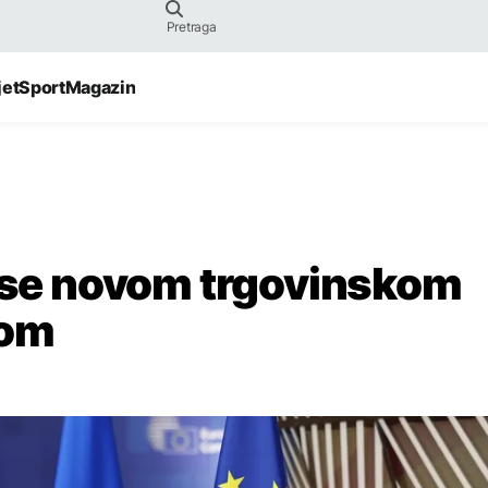
jet
Sport
Magazin
i se novom trgovinskom
nom