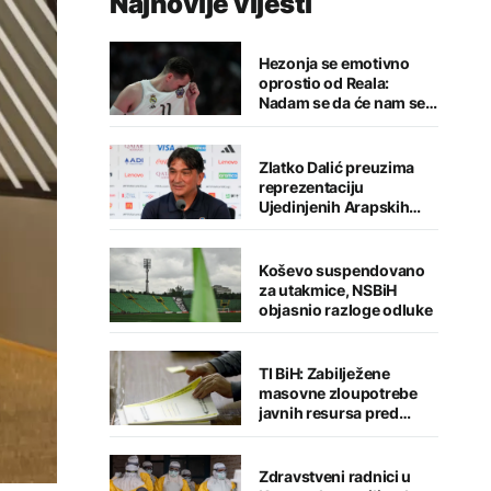
Najnovije vijesti
Hezonja se emotivno
oprostio od Reala:
Nadam se da će nam se
putevi ponovo ukrstiti
Zlatko Dalić preuzima
reprezentaciju
Ujedinjenih Arapskih
Emirata
Koševo suspendovano
za utakmice, NSBiH
objasnio razloge odluke
TI BiH: Zabilježene
masovne zloupotrebe
javnih resursa pred
izbore, CIK sve manje
kažnjava ključne
nepravilnosti
Zdravstveni radnici u