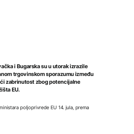
ačka i Bugarska su u utorak izrazile
iranom trgovinskom sporazumu između
eći zabrinutost zbog potencijalne
žišta EU.
inistara poljoprivrede EU 14. jula, prema