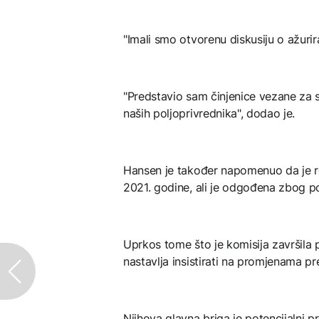
"Imali smo otvorenu diskusiju o ažur
"Predstavio sam činjenice vezane za s
naših poljoprivrednika", dodao je.
Hansen je također napomenuo da je rev
2021. godine, ali je odgođena zbog po
Uprkos tome što je komisija završila 
nastavlja insistirati na promjenama 
Njihova glavna briga je potencijalni pri