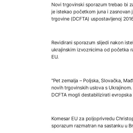
Novi trgovinski sporazum trebao bi za
je istekao početkom juna i zasnovan 
trgovine (DCFTA) uspostavljenoj 2016
Revidirani sporazum slijedi nakon ist
ukrajinskim izvoznicima od početka ra
EU.
"Pet zemalja – Poljska, Slovačka, Mađ
novih trgovinskih uslova s Ukrajinom
DCFTA mogli destabilizirati evropska t
Komesar EU za poljoprivredu Christoph
sporazum razmatran na sastanku u Bri