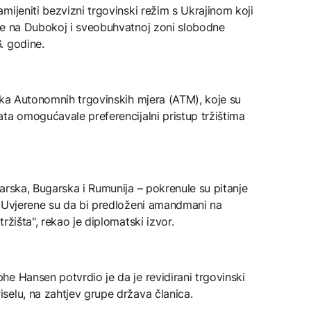
mijeniti bezvizni trgovinski režim s Ukrajinom koji
je na Dubokoj i sveobuhvatnoj zoni slobodne
. godine.
eka Autonomnih trgovinskih mjera (ATM), koje su
ta omogućavale preferencijalni pristup tržištima
arska, Bugarska i Rumunija – pokrenule su pitanje
. Uvjerene su da bi predloženi amandmani na
ržišta", rekao je diplomatski izvor.
e Hansen potvrdio je da je revidirani trgovinski
selu, na zahtjev grupe država članica.