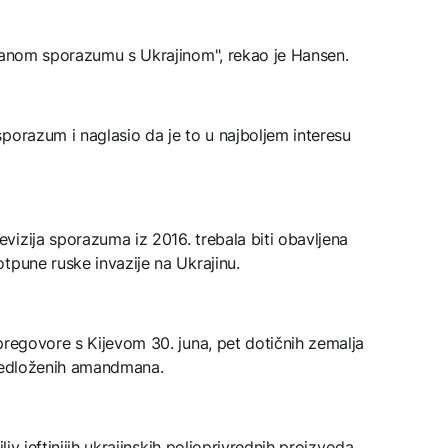
iranom sporazumu s Ukrajinom", rekao je Hansen.
porazum i naglasio da je to u najboljem interesu
izija sporazuma iz 2016. trebala biti obavljena
tpune ruske invazije na Ukrajinu.
pregovore s Kijevom 30. juna, pet dotičnih zemalja
predloženih amandmana.
liv jeftinijih ukrajinskih poljoprivrednih proizvoda