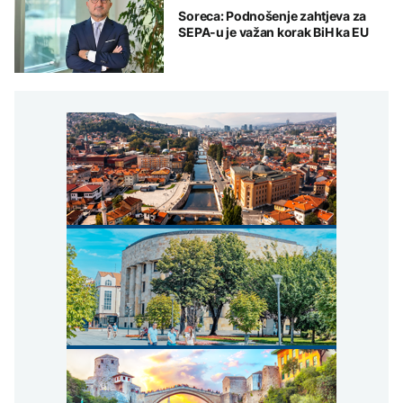
Soreca: Podnošenje zahtjeva za
SEPA-u je važan korak BiH ka EU