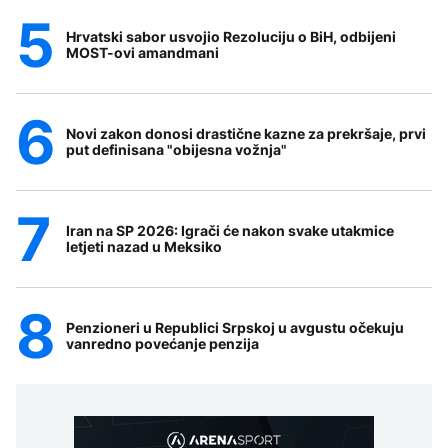
Hrvatski sabor usvojio Rezoluciju o BiH, odbijeni
MOST-ovi amandmani
Novi zakon donosi drastične kazne za prekršaje, prvi
put definisana "obijesna vožnja"
Iran na SP 2026: Igrači će nakon svake utakmice
letjeti nazad u Meksiko
Penzioneri u Republici Srpskoj u avgustu očekuju
vanredno povećanje penzija