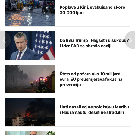
Poplave u Kini, evakuisano skoro
30.000 ljudi
Da li su Trump i Hegseth u sukobu?
Lider SAD se obratio naciji
Šteta od požara oko 19 milijardi
evra, EU preusmjerava fokus na
prevenciju
Huti napali vojne položaje u Maribu
i Hadramautu, desetine stradalih