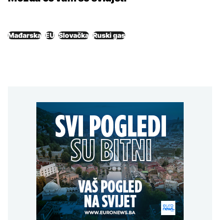
Mađarska
EU
Slovačka
Ruski gas