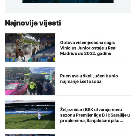
Najnovije vijesti
Gotova višemjesečna saga:
Vinicius Junior ostaje u Real
Madridu do 2032. godine
Pucnjava u školi, učenik ubio
najmanje šest osoba
Željezničar i BSK otvaraju novu
sezonu Premijer lige BiH: Sarajlije u
problemima, Banjalučani pišu
istoriju