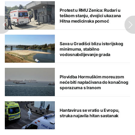
Protest u RMU Zenica: Rudari u
teškom stanju, dvojici ukazana
Hitna medicinska pomoć
Sava u Gradišci blizu istorijskog
minimuma, stabilno
vodosnabdijevanje grada
Plovidba Hormuškim moreuzom
neće biti naplaćivana do konačnog
sporazuma s Iranom
Hantavirus se vratio u Evropu,
struka najavila hitan sastanak