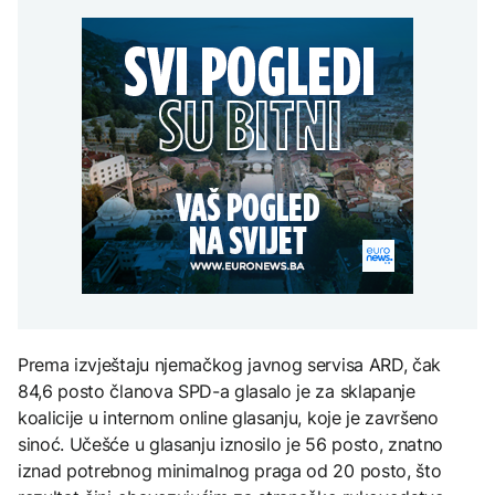
Kallas: EU uvela nove
aktivan, gust dim
AKTUELNO
djece moraju platiti 942
sankcije za pet osoba
otežava gašenje iz zraka
miliona dolara
povezanih s ruskim
Europol: U Srbiji i
vojno-industrijskim
AKTUELNO
Njemačkoj uhapšeni
kompleksom
krijumčari koji su
Požar kod Konjica i dalje
prebacivali migrante iz
KULTURA
aktivan, gust dim
Sirije
FOKUS
otežava gašenje iz zraka
Rat i pijesak prijete
drevnim piramidama
Svjetske cijene hrane
Meroe u Sudanu
najviše u posljednje tri
godine
ZANIMLJIVOSTI
Rihanna radi na novom
albumu
Prema izvještaju njemačkog javnog servisa ARD, čak
84,6 posto članova SPD-a glasalo je za sklapanje
koalicije u internom online glasanju, koje je završeno
sinoć. Učešće u glasanju iznosilo je 56 posto, znatno
iznad potrebnog minimalnog praga od 20 posto, što