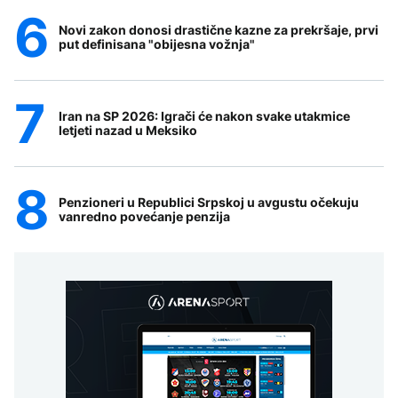
Novi zakon donosi drastične kazne za prekršaje, prvi
put definisana "obijesna vožnja"
Iran na SP 2026: Igrači će nakon svake utakmice
letjeti nazad u Meksiko
Penzioneri u Republici Srpskoj u avgustu očekuju
vanredno povećanje penzija