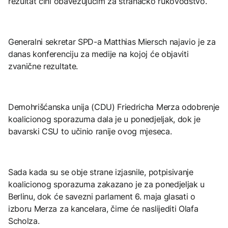
rezultat čini obavezujućim za stranačko rukovodstvo.
Generalni sekretar SPD-a Matthias Miersch najavio je za
danas konferenciju za medije na kojoj će objaviti
zvanične rezultate.
Demohrišćanska unija (CDU) Friedricha Merza odobrenje
koalicionog sporazuma dala je u ponedjeljak, dok je
bavarski CSU to učinio ranije ovog mjeseca.
Sada kada su se obje strane izjasnile, potpisivanje
koalicionog sporazuma zakazano je za ponedjeljak u
Berlinu, dok će savezni parlament 6. maja glasati o
izboru Merza za kancelara, čime će naslijediti Olafa
Scholza.