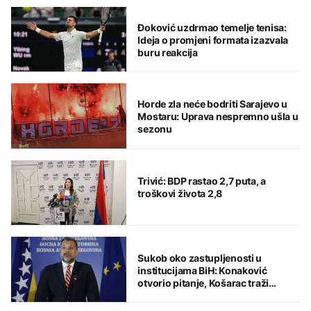
Đoković uzdrmao temelje tenisa:
Ideja o promjeni formata izazvala
buru reakcija
Horde zla neće bodriti Sarajevo u
Mostaru: Uprava nespremno ušla u
sezonu
Trivić: BDP rastao 2,7 puta, a
troškovi života 2,8
Sukob oko zastupljenosti u
institucijama BiH: Konaković
otvorio pitanje, Košarac traži
odgovore