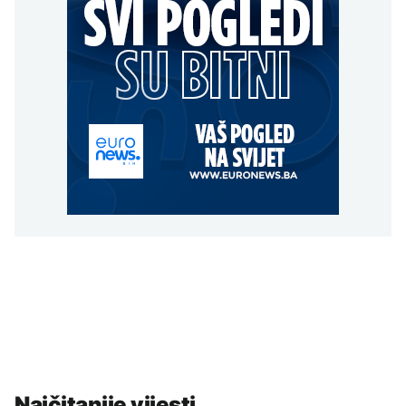
Najčitanije vijesti