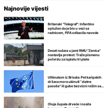
Najnovije vijesti
Britanski "Telegraf": Infantino
optužen da je bio u vezi sa
radnicom, FIFA odbacila navode
Deset rudara u jami RMU "Zenica"
nastavlja protest: Traže pismenu
potvrdu za isplatu tri plate
Ultimatum iz Brisela: Pet karipskih
država mora ukinuti "zlatne
pasoše" ili gube bezvizni režim sa
EU
Oluja čupala drveće i nosila