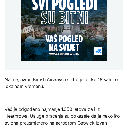
Predsjednik Kolumbije
Sarajevo Film Festival
objavio rat kartelima,
Zelenski stigao u Srbiju
Trump mu šalje milijardu
DRUŠTVO
dolara
Stiže osvježenje: Danas
oblačno sa kišom
ZANIMLJIVOSTI
AKTUELNO
Pripremite se za nebeski
spektakl: Kiša meteora
Rusi gađali Kijevsku
Perseidi stiže sredinom
oblast, Ukrajinci
augusta
rafineriju nafte - ima
nastradalih
TEHNOLOGIJA
Naime, avion British Airwaysa sletio je u oko 18 sati po
Istorijska presuda protiv
lokalnom vremenu.
Mete, zbog ugrožavanja
djece moraju platiti 942
miliona dolara
Već je odgođeno najmanje 1.350 letova za i iz
Heathrowa. Usluge praćenja su pokazale da je nekoliko
aviona preusmjereno na aerodrom Gatwick izvan