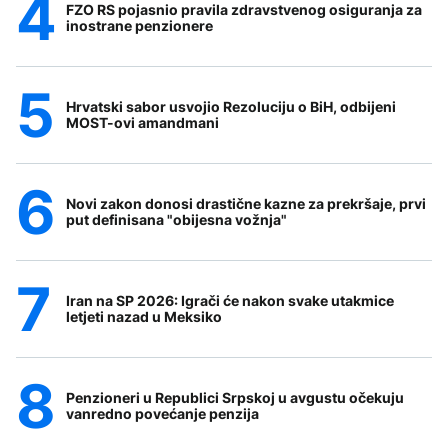
FZO RS pojasnio pravila zdravstvenog osiguranja za
inostrane penzionere
Hrvatski sabor usvojio Rezoluciju o BiH, odbijeni
MOST-ovi amandmani
Novi zakon donosi drastične kazne za prekršaje, prvi
put definisana "obijesna vožnja"
Iran na SP 2026: Igrači će nakon svake utakmice
letjeti nazad u Meksiko
Penzioneri u Republici Srpskoj u avgustu očekuju
vanredno povećanje penzija