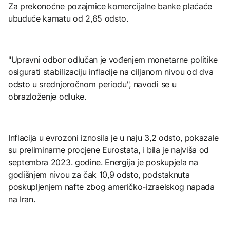
Za prekonoćne pozajmice komercijalne banke plaćaće
ubuduće kamatu od 2,65 odsto.
"Upravni odbor odlučan je vođenjem monetarne politike
osigurati stabilizaciju inflacije na ciljanom nivou od dva
odsto u srednjoročnom periodu", navodi se u
obrazloženje odluke.
Inflacija u evrozoni iznosila je u naju 3,2 odsto, pokazale
su preliminarne procjene Eurostata, i bila je najviša od
septembra 2023. godine. Energija je poskupjela na
godišnjem nivou za čak 10,9 odsto, podstaknuta
poskupljenjem nafte zbog američko-izraelskog napada
na Iran.