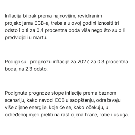
Inflacija bi pak prema najnovijim, revidiranim
projekcijama ECB-a, trebala u ovoj godini iznositi tri
odsto i biti za 0,4 procentna boda viša nego što su bili
predvidjeli u martu.
Podigli su i prognozu inflacije za 2027, za 0,3 procentna
boda, na 2,3 odsto.
Podignute prognoze stope inflacije prema baznom
scenariju, kako navodi ECB u saopštenju, odražavaju
više cijene energije, koje će se, kako očekuju, u
određenoj mjeri preliti na rast cijena hrane, robe i usluga.