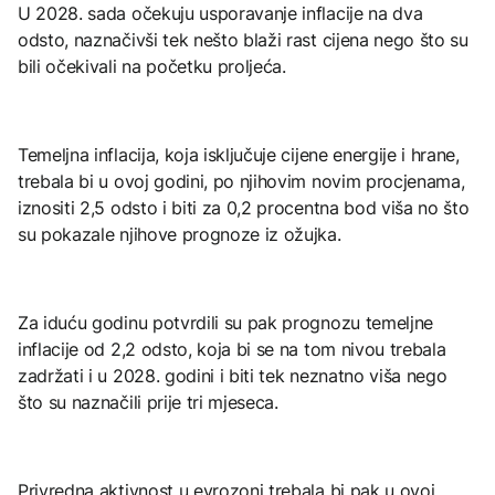
U 2028. sada očekuju usporavanje inflacije na dva
odsto, naznačivši tek nešto blaži rast cijena nego što su
bili očekivali na početku proljeća.
Temeljna inflacija, koja isključuje cijene energije i hrane,
trebala bi u ovoj godini, po njihovim novim procjenama,
iznositi 2,5 odsto i biti za 0,2 procentna bod viša no što
su pokazale njihove prognoze iz ožujka.
Za iduću godinu potvrdili su pak prognozu temeljne
inflacije od 2,2 odsto, koja bi se na tom nivou trebala
zadržati i u 2028. godini i biti tek neznatno viša nego
što su naznačili prije tri mjeseca.
Privredna aktivnost u evrozoni trebala bi pak u ovoj