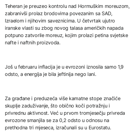
Teheran je preuzeo kontrolu nad Hormuškim moreuzom,
zabranivši prolaz brodovima povezanim sa SAD,
Izraelom i njihovim saveznicima. U četvrtak ujutro
iranske vlasti su zbog novog talasa američkih napada
potpuno zatvorile moreuz, kojim prolazi petina svjetske
nafte i naftnih proizvoda.
Još u februaru inflacija je u evrozoni iznosila samo 1,9
odsto, a energija je bila jeftinija nego lani.
Za građane i preduzeća više kamatne stope značiće
skuplje zaduživanje, što obično koči potražnju i
privrednu aktivnost. Već u prvom tromjesečju privreda
evrozone smanjila se za 0,2 odsto u odnosu na
prethodna tri mjeseca, izračunali su u Eurostatu.