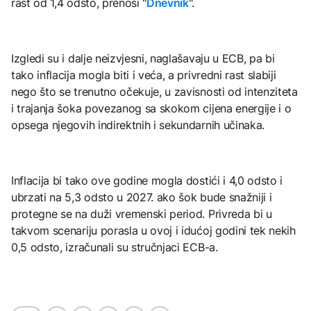
rast od 1,4 odsto, prenosi "
Dnevnik
".
Izgledi su i dalje neizvjesni, naglašavaju u ECB, pa bi
tako inflacija mogla biti i veća, a privredni rast slabiji
nego što se trenutno očekuje, u zavisnosti od intenziteta
i trajanja šoka povezanog sa skokom cijena energije i o
opsega njegovih indirektnih i sekundarnih učinaka.
Inflacija bi tako ove godine mogla dostići i 4,0 odsto i
ubrzati na 5,3 odsto u 2027. ako šok bude snažniji i
protegne se na duži vremenski period. Privreda bi u
takvom scenariju porasla u ovoj i idućoj godini tek nekih
0,5 odsto, izračunali su stručnjaci ECB-a.