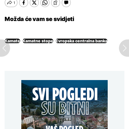
Možda će vam se svidjeti
Kamate
Kamatne stope
Evropska centralna banka