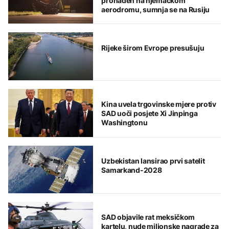
pronađen na njemačkom
aerodromu, sumnja se na Rusiju
Rijeke širom Evrope presušuju
Kina uvela trgovinske mjere protiv
SAD uoči posjete Xi Jinpinga
Washingtonu
Uzbekistan lansirao prvi satelit
Samarkand-2028
SAD objavile rat meksičkom
kartelu, nude milionske nagrade za