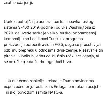
znatno udaljeniji.
Uprkos poboljšanju odnosa, turska nabavka ruskog
sistema S-400 2019. godine i odluka Washingtona iz
2020. da uvede sankcije velikoj turskoj odbrambenoj
kompaniji, kao i da izbaci Tursku iz programa
proizvodnje borbenih aviona F-35, dugo su predstavljali
ozbiljnu prepreku u odnosima dvije zemlje. Rješavanje tih
pitanja uklonilo bi jednu od ključnih tački neslaganja, ali
se ne očekuje da će do toga doći brzo.
- Ukinut ćemo sankcije - rekao je Trump novinarima
neposredno prije sastanka s Erdoganom tokom posjete
Turskoj povodom samita NATO-a.