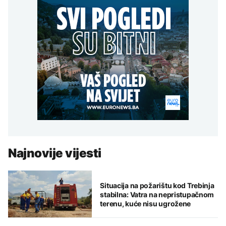
Najnovije vijesti
Situacija na požarištu kod Trebinja
stabilna: Vatra na nepristupačnom
terenu, kuće nisu ugrožene