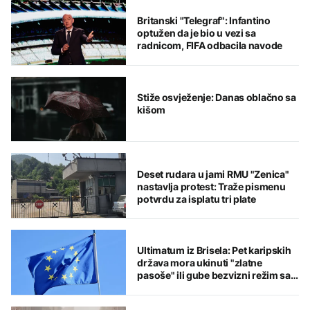
Britanski "Telegraf": Infantino
optužen da je bio u vezi sa
radnicom, FIFA odbacila navode
Stiže osvježenje: Danas oblačno sa
kišom
Deset rudara u jami RMU "Zenica"
nastavlja protest: Traže pismenu
potvrdu za isplatu tri plate
Ultimatum iz Brisela: Pet karipskih
država mora ukinuti "zlatne
pasoše" ili gube bezvizni režim sa
EU