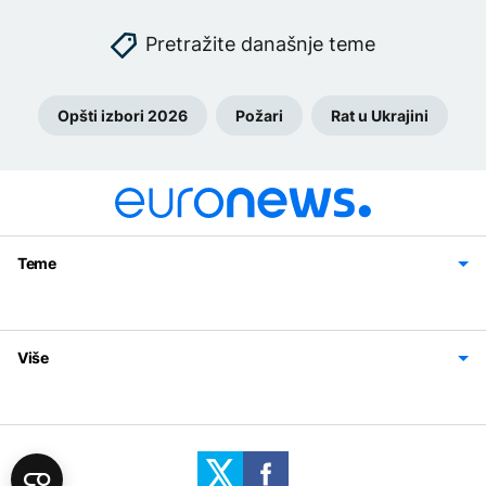
Pretražite današnje teme
Opšti izbori 2026
Požari
Rat u Ukrajini
Teme
Bosna i Hercegovina
Region
Svijet
Sport
Magazin
Više
Impressum
Kontakt
Politika privatnosti
Uslovi korišćenja