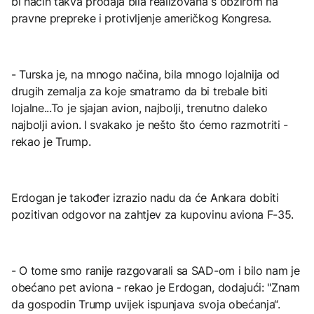
bi način takva prodaja bila realizovana s obzirom na
pravne prepreke i protivljenje američkog Kongresa.
- Turska je, na mnogo načina, bila mnogo lojalnija od
drugih zemalja za koje smatramo da bi trebale biti
lojalne...To je sjajan avion, najbolji, trenutno daleko
najbolji avion. I svakako je nešto što ćemo razmotriti -
rekao je Trump.
Erdogan je također izrazio nadu da će Ankara dobiti
pozitivan odgovor na zahtjev za kupovinu aviona F-35.
- O tome smo ranije razgovarali sa SAD-om i bilo nam je
obećano pet aviona - rekao je Erdogan, dodajući: "Znam
da gospodin Trump uvijek ispunjava svoja obećanja“.