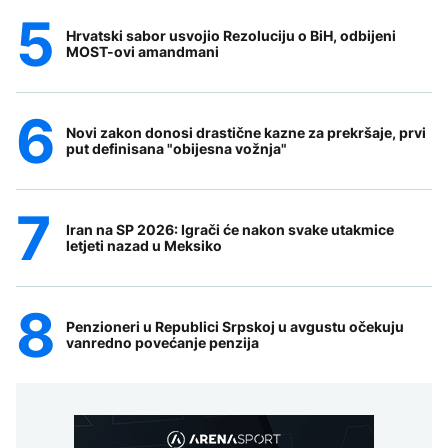
Hrvatski sabor usvojio Rezoluciju o BiH, odbijeni
MOST-ovi amandmani
Novi zakon donosi drastične kazne za prekršaje, prvi
put definisana "obijesna vožnja"
Iran na SP 2026: Igrači će nakon svake utakmice
letjeti nazad u Meksiko
Penzioneri u Republici Srpskoj u avgustu očekuju
vanredno povećanje penzija