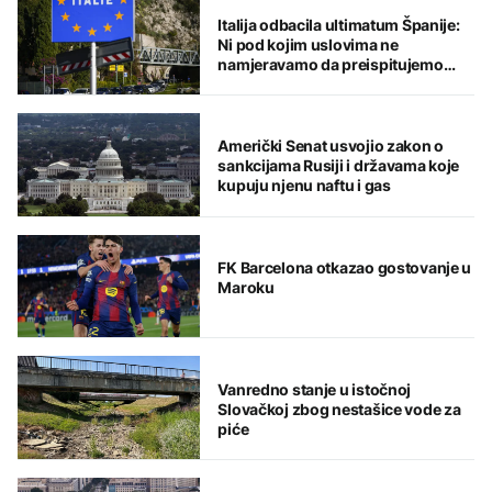
Italija odbacila ultimatum Španije:
Ni pod kojim uslovima ne
namjeravamo da preispitujemo
odluku
Američki Senat usvojio zakon o
sankcijama Rusiji i državama koje
kupuju njenu naftu i gas
FK Barcelona otkazao gostovanje u
Maroku
Vanredno stanje u istočnoj
Slovačkoj zbog nestašice vode za
piće