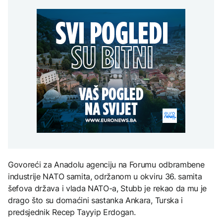
Oluja čupala drveće i
Gori više od 40 hektara,
Perseidi stiže sredinom
nosila krovove u
na terenu vatrogasci i Air
augusta
Zelenski stigao u Srbiju
Rumuniji
Tractori
AKTUELNO
Izbio požar u Grudama:
TEHNOLOGIJA
Gori više od 40 hektara,
AKTUELNO
na terenu vatrogasci i Air
Istorijska presuda protiv
Tractori
Mete, zbog ugrožavanja
Španija od sutra uvodi
djece moraju platiti 942
privremene kontrole za
miliona dolara
putnike iz Italije
KULTURA
Rat i pijesak prijete
drevnim piramidama
Meroe u Sudanu
Govoreći za Anadolu agenciju na Forumu odbrambene
industrije NATO samita, održanom u okviru 36. samita
šefova država i vlada NATO-a, Stubb je rekao da mu je
drago što su domaćini sastanka Ankara, Turska i
predsjednik Recep Tayyip Erdogan.