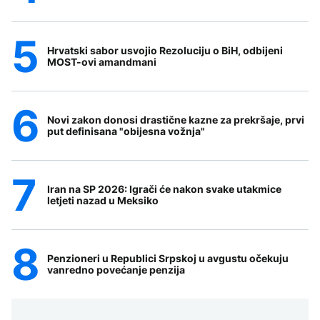
Hrvatski sabor usvojio Rezoluciju o BiH, odbijeni
MOST-ovi amandmani
Novi zakon donosi drastične kazne za prekršaje, prvi
put definisana "obijesna vožnja"
Iran na SP 2026: Igrači će nakon svake utakmice
letjeti nazad u Meksiko
Penzioneri u Republici Srpskoj u avgustu očekuju
vanredno povećanje penzija