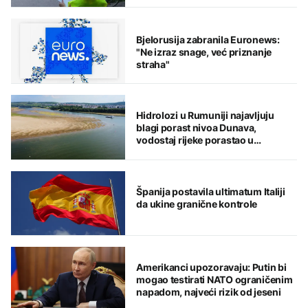
Bjelorusija zabranila Euronews:
"Ne izraz snage, već priznanje
straha"
Hidrolozi u Rumuniji najavljuju
blagi porast nivoa Dunava,
vodostaj rijeke porastao u
Mađarskoj
Španija postavila ultimatum Italiji
da ukine granične kontrole
Amerikanci upozoravaju: Putin bi
mogao testirati NATO ograničenim
napadom, najveći rizik od jeseni