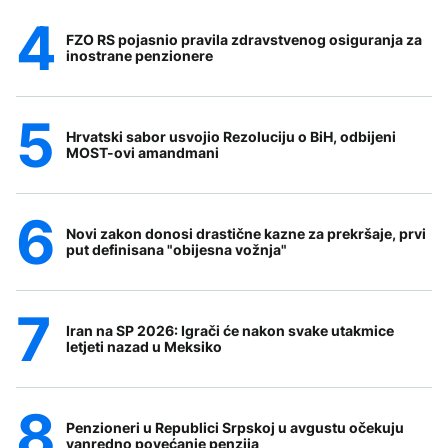
FZO RS pojasnio pravila zdravstvenog osiguranja za
inostrane penzionere
Hrvatski sabor usvojio Rezoluciju o BiH, odbijeni
MOST-ovi amandmani
Novi zakon donosi drastične kazne za prekršaje, prvi
put definisana "obijesna vožnja"
Iran na SP 2026: Igrači će nakon svake utakmice
letjeti nazad u Meksiko
Penzioneri u Republici Srpskoj u avgustu očekuju
vanredno povećanje penzija