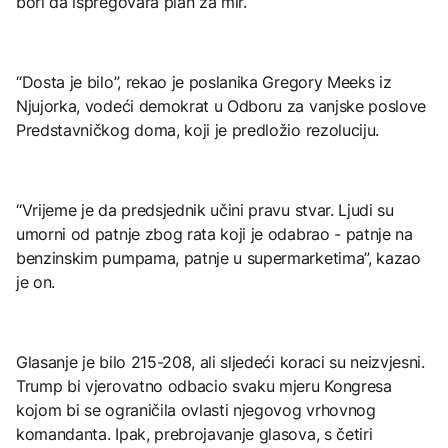
bori da ispregovara plan za mir.
“Dosta je bilo”, rekao je poslanika Gregory Meeks iz
Njujorka, vodeći demokrat u Odboru za vanjske poslove
Predstavničkog doma, koji je predložio rezoluciju.
“Vrijeme je da predsjednik učini pravu stvar. Ljudi su
umorni od patnje zbog rata koji je odabrao - patnje na
benzinskim pumpama, patnje u supermarketima”, kazao
je on.
Glasanje je bilo 215-208, ali sljedeći koraci su neizvjesni.
Trump bi vjerovatno odbacio svaku mjeru Kongresa
kojom bi se ograničila ovlasti njegovog vrhovnog
komandanta. Ipak, prebrojavanje glasova, s četiri