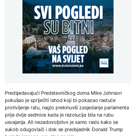
Trump: Iran će biti 'vrlo
Grada sankcionisan
AKTUELNO
na Mjesec
teško pogođen' ako ne
zbog isticanja zastave sa
otvori Hormuški moreuz
ljiljanima
Spajić odbacio
'veoma brzo'
CRNA HRONIKA
mogućnost EU za
gradnju migrantskih
Muškarac iz Novog
centara u Crnoj Gori
TEHNOLOGIJA
Grada sankcionisan
AKTUELNO
zbog isticanja zastave sa
Britanska kraljevska
ljiljanima
kovnica iz elektronskog
Stotine ljudi na granici
otpada izdvaja zlato
Maroka i Seute tragaju za
nestalim članovima
porodica
ZDRAVLJE
Ruska vakcina protiv
Predsjedavajući Predstavničkog doma Mike Johnson
melanoma: Prvi pacijent
uskoro završava terapiju
pokušao je spriječiti ishod koji bi pokazao rastuće
protivljenje ratu, naglo prekinuvši zasjedanje parlamenta
prije dvije sedmice kada je rezolucija bila na rubu
usvajanja. Ali nezadovoljstvo je samo raslo kako se
sukob odugovlači i dok se predsjednik Donald Trump