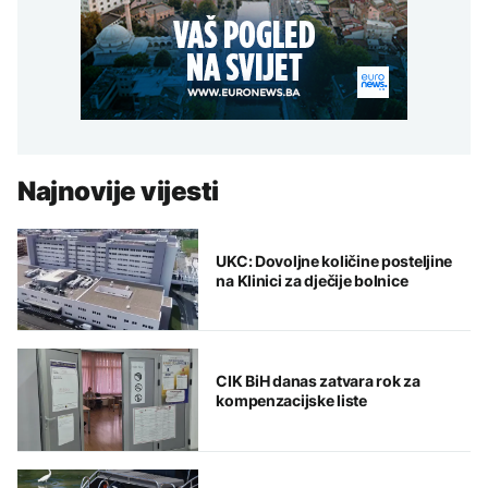
Najnovije vijesti
UKC: Dovoljne količine posteljine
na Klinici za dječije bolnice
CIK BiH danas zatvara rok za
kompenzacijske liste