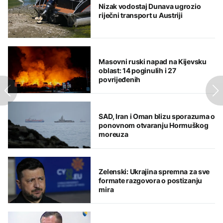
Nizak vodostaj Dunava ugrozio
riječni transport u Austriji
Masovni ruski napad na Kijevsku
oblast: 14 poginulih i 27
povrijeđenih
SAD, Iran i Oman blizu sporazuma o
ponovnom otvaranju Hormuškog
moreuza
Zelenski: Ukrajina spremna za sve
formate razgovora o postizanju
mira