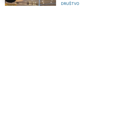
DRUŠTVO
U Banjoj Luci otvoren Četvrti
kongres genetičara u BiH sa
međunarodnim učešćem
AKTUELNO
Američkoj vladi prijeti zatvaranje
ako Kongres ne postigne dogovor
o privremenom finansiranju
AKTUELNO
Usvojen Trumpov plan, SAD
ukidaju milijarde dolara za javne
medije i stranu pomoć
POLITIKA
SDP izabrao novi Glavni odbor