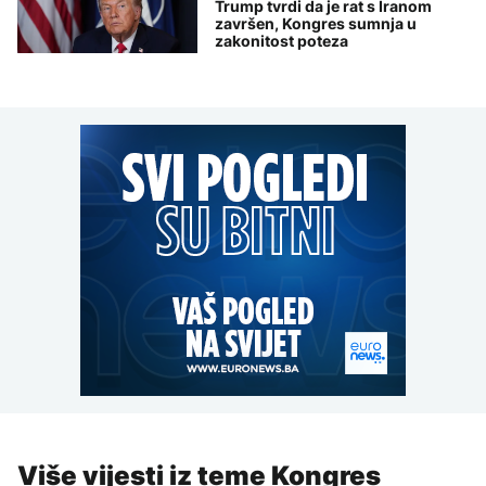
Trump tvrdi da je rat s Iranom
završen, Kongres sumnja u
zakonitost poteza
Više vijesti iz teme Kongres