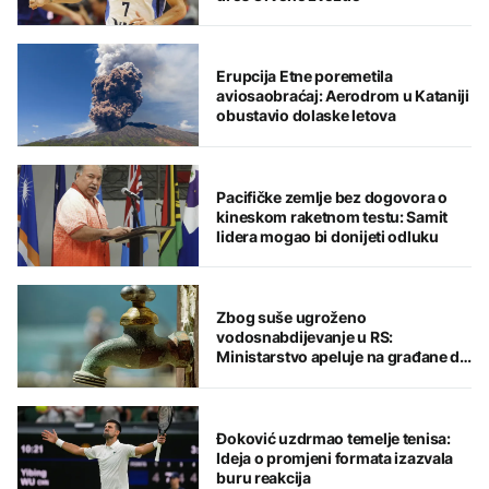
Erupcija Etne poremetila
aviosaobraćaj: Aerodrom u Kataniji
obustavio dolaske letova
Pacifičke zemlje bez dogovora o
kineskom raketnom testu: Samit
lidera mogao bi donijeti odluku
Zbog suše ugroženo
vodosnabdijevanje u RS:
Ministarstvo apeluje na građane da
štede vodu
Đoković uzdrmao temelje tenisa:
Ideja o promjeni formata izazvala
buru reakcija