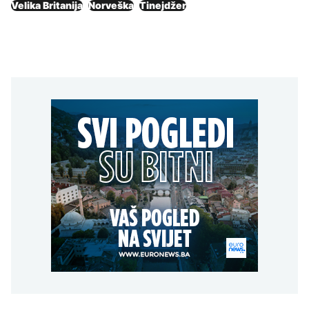
Velika Britanija
Norveška
Tinejdžer