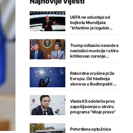
Najnovije vijesti
UEFA ne odustaje od
bojkota Mundijala:
"Infantino je izgubio
kredibilitet"
Trump odbacio navode o
nestašici municije i oštro
kritikovao curenje
podataka
Rekordne vrućine prže
Evropu: Od hlađenja
slonova u Budimpešti do
rekorda u Austriji
Vlada KS odobrila prvo
zapošljavanje u okviru
programa "Moje pravo"
Potvrđena optužnica