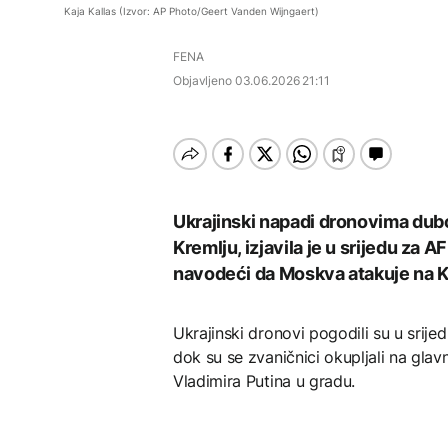
Rihanna radi na novom
AKTUELNO
nesavjesnim
Kaja Kallas (Izvor: AP Photo/Geert Vanden Wijngaert)
albumu
potrošačima prijete
Zelenski smijenio
kazne i prekid
ambasadore u Hrvatskoj
Požari kod Trebinja pod
AKTUELNO
FENA
vodosnabdijevanja
i Crnoj Gori
kontrolom
Objavljeno
03.06.2026 21:11
Grgurević traži
odgovore o planiranoj
AKTUELNO
solarnoj elektrani u
ZDRAVLJE
blizini Manastira Ostrog
Požari kod Trebinja pod
Šta je Ciklospora i da li
EVROPA
kontrolom
prijeti širenje u Evropi?
Sudar dva tramvaja u
Njemačkoj, 25 osoba
Ukrajinski napadi dronovima duboko
povrijeđeno
Kremlju, izjavila je u srijedu za 
navodeći da Moskva atakuje na K
KULTURA
Sarajevo Fest početkom
septembra: Stiže
Ukrajinski dronovi pogodili su u srij
evropski pozorišni
dok su se zvaničnici okupljali na gla
spektakl “Brechtovi
duhovi”
Vladimira Putina u gradu.