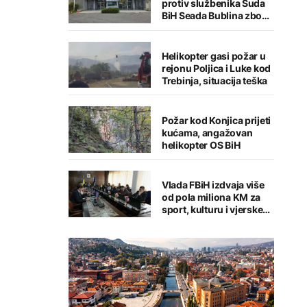
protiv službenika Suda
BiH Seada Bublina zbog
pronevjere
Helikopter gasi požar u
rejonu Poljica i Luke kod
Trebinja, situacija teška
Požar kod Konjica prijeti
kućama, angažovan
helikopter OS BiH
Vlada FBiH izdvaja više
od pola miliona KM za
sport, kulturu i vjerske
institucije