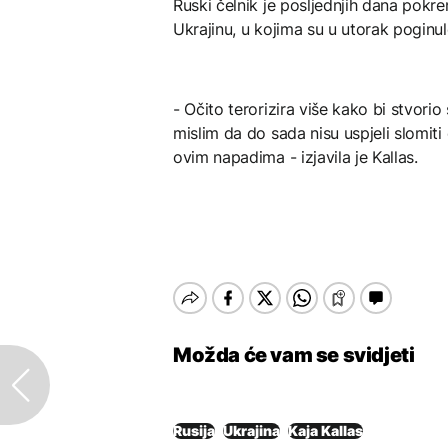
Ruski čelnik je posljednjih dana pok
Ukrajinu, u kojima su u utorak poginu
- Očito terorizira više kako bi stvorio
mislim da do sada nisu uspjeli slomiti
ovim napadima - izjavila je Kallas.
Možda će vam se svidjeti
Rusija
Ukrajina
Kaja Kallas