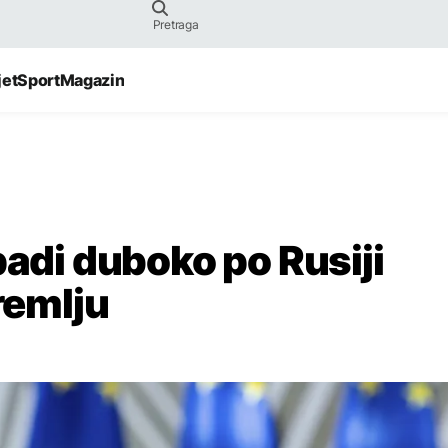
jet
Sport
Magazin
padi duboko po Rusiji
remlju