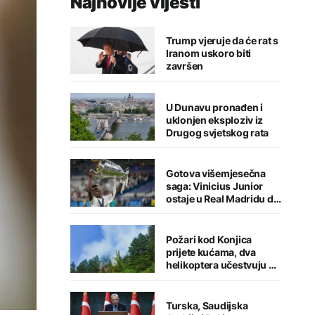
Najnovije vijesti
Trump vjeruje da će rat s
Iranom uskoro biti
završen
U Dunavu pronađen i
uklonjen eksploziv iz
Drugog svjetskog rata
Gotova višemjesečna
saga: Vinicius Junior
ostaje u Real Madridu do
2032. godine
Požari kod Konjica
prijete kućama, dva
helikoptera učestvuju u
gašenju
Turska, Saudijska