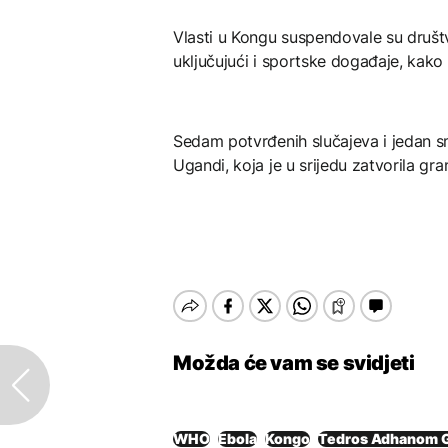
Vlasti u Kongu suspendovale su društve
uključujući i sportske događaje, kako bi
Sedam potvrđenih slučajeva i jedan sm
Ugandi, koja je u srijedu zatvorila gr
Možda će vam se svidjeti
WHO
Ebola
Kongo
Tedros Adhanom 