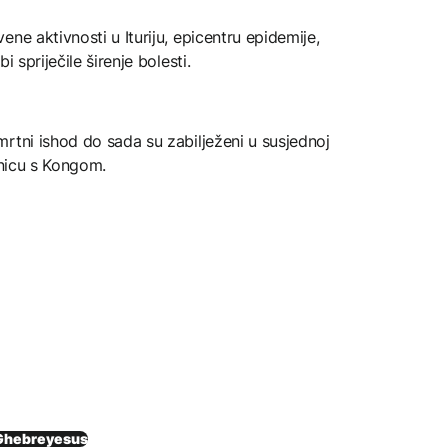
ne aktivnosti u Ituriju, epicentru epidemije,
 spriječile širenje bolesti.
rtni ishod do sada su zabilježeni u susjednoj
anicu s Kongom.
Ghebreyesus