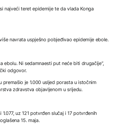
si najveći teret epidemije te da vlada Konga
više navrata uspješno pobjeđivao epidemije ebole.
a ebolu. Ni sedamnaesti put neće biti drugačije“,
ički odgovor.
u premašio je 1.000 usljed porasta u istočnim
arstva zdravstva objavljenom u srijedu.
 1.077, uz 121 potvrđen slučaj i 17 potvrđenih
oglašena 15. maja.