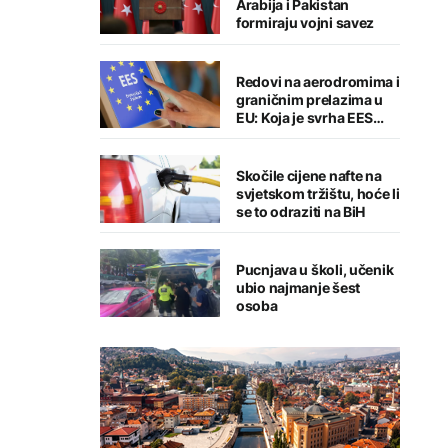
Arabija i Pakistan
formiraju vojni savez
Redovi na aerodromima i
graničnim prelazima u
EU: Koja je svrha EES
sistema ako se isključuje
čim je preopterećen?
Skočile cijene nafte na
svjetskom tržištu, hoće li
se to odraziti na BiH
Pucnjava u školi, učenik
ubio najmanje šest
osoba