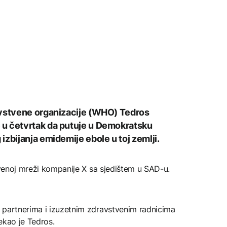
avstvene organizacije (WHO) Tedros
u četvrtak da putuje u Demokratsku
zbijanja emidemije ebole u toj zemlji.
štvenoj mreži kompanije X sa sjedištem u SAD-u.
 partnerima i izuzetnim zdravstvenim radnicima
rekao je Tedros.