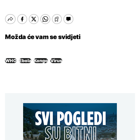
Možda će vam se svidjeti
WHO
Ebola
Kongo
Virus