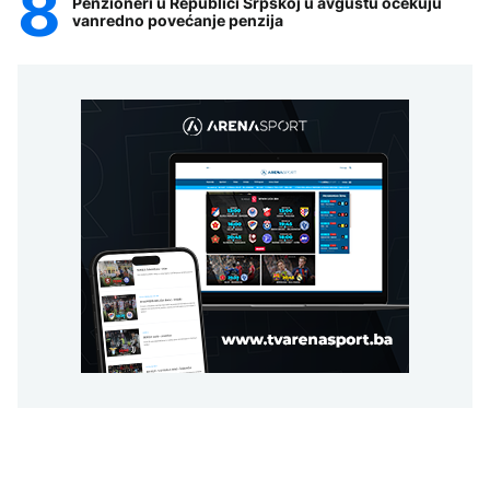
Penzioneri u Republici Srpskoj u avgustu očekuju
vanredno povećanje penzija