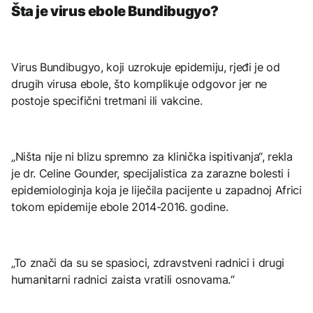
Šta je virus ebole Bundibugyo?
Virus Bundibugyo, koji uzrokuje epidemiju, rjeđi je od
drugih virusa ebole, što komplikuje odgovor jer ne
postoje specifični tretmani ili vakcine.
„Ništa nije ni blizu spremno za klinička ispitivanja“, rekla
je dr. Celine Gounder, specijalistica za zarazne bolesti i
epidemiologinja koja je liječila pacijente u zapadnoj Africi
tokom epidemije ebole 2014-2016. godine.
„To znači da su se spasioci, zdravstveni radnici i drugi
humanitarni radnici zaista vratili osnovama.“