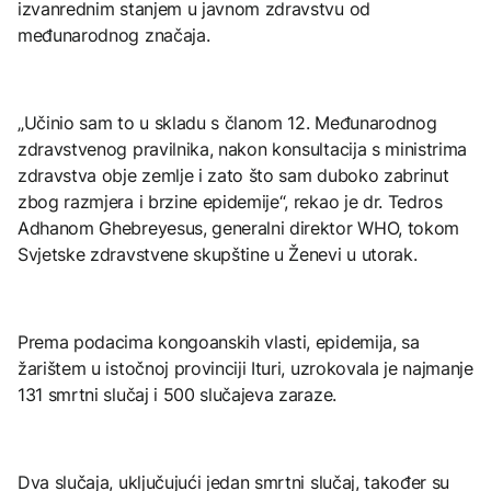
izvanrednim stanjem u javnom zdravstvu od
međunarodnog značaja.
„Učinio sam to u skladu s članom 12. Međunarodnog
zdravstvenog pravilnika, nakon konsultacija s ministrima
zdravstva obje zemlje i zato što sam duboko zabrinut
zbog razmjera i brzine epidemije“, rekao je dr. Tedros
Adhanom Ghebreyesus, generalni direktor WHO, tokom
Svjetske zdravstvene skupštine u Ženevi u utorak.
Prema podacima kongoanskih vlasti, epidemija, sa
žarištem u istočnoj provinciji Ituri, uzrokovala je najmanje
131 smrtni slučaj i 500 slučajeva zaraze.
Dva slučaja, uključujući jedan smrtni slučaj, također su