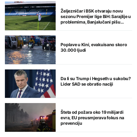
Željezničar i BSK otvaraju novu
sezonu Premijer lige BiH: Sarajlije u
problemima, Banjalučani pišu
istoriju
Poplave u Kini, evakuisano skoro
30.000 ljudi
Da li su Trump i Hegseth u sukobu?
Lider SAD se obratio naciji
Šteta od požara oko 19 milijardi
evra, EU preusmjerava fokus na
prevenciju