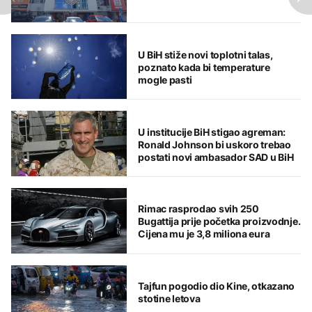
U BiH stiže novi toplotni talas,
poznato kada bi temperature
mogle pasti
U institucije BiH stigao agreman:
Ronald Johnson bi uskoro trebao
postati novi ambasador SAD u BiH
Rimac rasprodao svih 250
Bugattija prije početka proizvodnje.
Cijena mu je 3,8 miliona eura
Tajfun pogodio dio Kine, otkazano
stotine letova