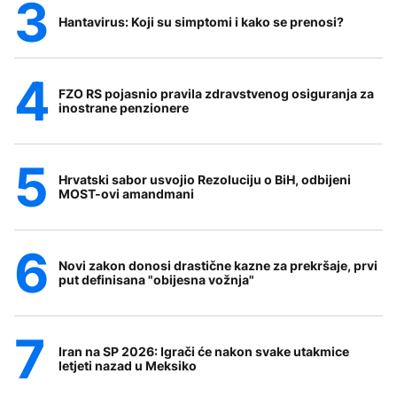
Hantavirus: Koji su simptomi i kako se prenosi?
FZO RS pojasnio pravila zdravstvenog osiguranja za
inostrane penzionere
Hrvatski sabor usvojio Rezoluciju o BiH, odbijeni
MOST-ovi amandmani
Novi zakon donosi drastične kazne za prekršaje, prvi
put definisana "obijesna vožnja"
Iran na SP 2026: Igrači će nakon svake utakmice
letjeti nazad u Meksiko