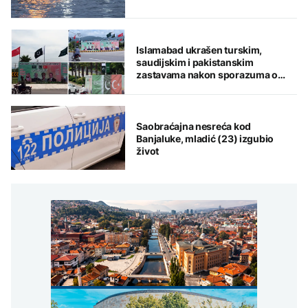
Islamabad ukrašen turskim,
saudijskim i pakistanskim
zastavama nakon sporazuma o
zajedničkoj odbrani
Saobraćajna nesreća kod
Banjaluke, mladić (23) izgubio
život