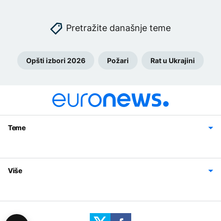
Pretražite današnje teme
Opšti izbori 2026
Požari
Rat u Ukrajini
Teme
Bosna i Hercegovina
Region
Svijet
Sport
Magazin
Više
Impressum
Kontakt
Politika privatnosti
Uslovi korišćenja