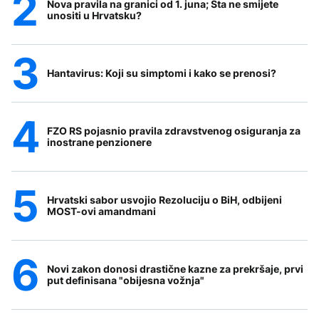
Nova pravila na granici od 1. juna; Šta ne smijete
unositi u Hrvatsku?
Hantavirus: Koji su simptomi i kako se prenosi?
FZO RS pojasnio pravila zdravstvenog osiguranja za
inostrane penzionere
Hrvatski sabor usvojio Rezoluciju o BiH, odbijeni
MOST-ovi amandmani
Novi zakon donosi drastične kazne za prekršaje, prvi
put definisana "obijesna vožnja"