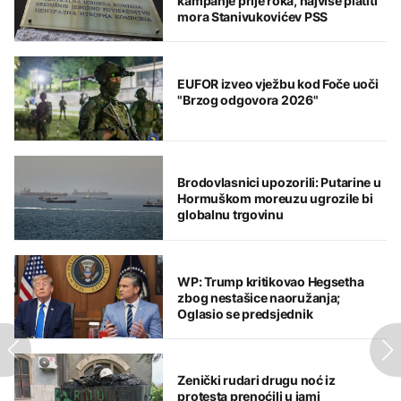
kampanje prije roka, najviše platiti
mora Stanivukovićev PSS
EUFOR izveo vježbu kod Foče uoči
"Brzog odgovora 2026"
Brodovlasnici upozorili: Putarine u
Hormuškom moreuzu ugrozile bi
globalnu trgovinu
WP: Trump kritikovao Hegsetha
zbog nestašice naoružanja;
Oglasio se predsjednik
Zenički rudari drugu noć iz
protesta prenoćili u jami