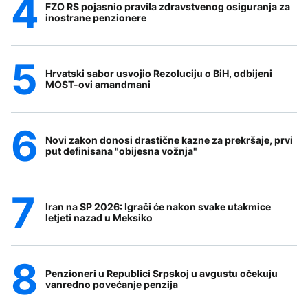
FZO RS pojasnio pravila zdravstvenog osiguranja za
inostrane penzionere
Hrvatski sabor usvojio Rezoluciju o BiH, odbijeni
MOST-ovi amandmani
Novi zakon donosi drastične kazne za prekršaje, prvi
put definisana "obijesna vožnja"
Iran na SP 2026: Igrači će nakon svake utakmice
letjeti nazad u Meksiko
Penzioneri u Republici Srpskoj u avgustu očekuju
vanredno povećanje penzija