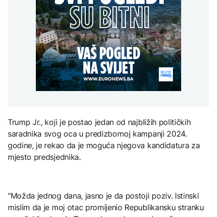
kažnjava ključne
Sjeverna Koreja ispalila
vozače koji zbog pravila
AKTUELNO
nepravilnosti
neidentifikovani projektil
90/180 dana imaju
prema moru
probleme u EU
Plan da se u Crnoj Gori
AKTUELNO
prave centri za prihvat
migranata? Spajić:
ZDRAVLJE
BiH predložila rješenje za
Nismo vodili pregovore
vozače koji zbog pravila
Šta je Ciklospora i da li
FOKUS
90/180 dana imaju
prijeti širenje u Evropi?
probleme u EU
Generacije američkih
predsjednika "lomile
zube" na Iranu, Trump
posljednji
KULTURA
Trump Jr., koji je postao jedan od najbližih političkih
Sarajevo Fest početkom
septembra: Stiže
saradnika svog oca u predizbornoj kampanji 2024.
evropski pozorišni
godine, je rekao da je moguća njegova kandidatura za
spektakl “Brechtovi
duhovi”
mjesto predsjednika.
"Možda jednog dana, jasno je da postoji poziv. Istinski
mislim da je moj otac promijenio Republikansku stranku