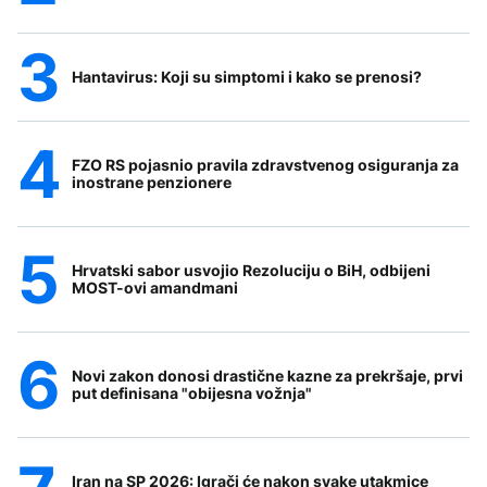
Hantavirus: Koji su simptomi i kako se prenosi?
FZO RS pojasnio pravila zdravstvenog osiguranja za
inostrane penzionere
Hrvatski sabor usvojio Rezoluciju o BiH, odbijeni
MOST-ovi amandmani
Novi zakon donosi drastične kazne za prekršaje, prvi
put definisana "obijesna vožnja"
Iran na SP 2026: Igrači će nakon svake utakmice