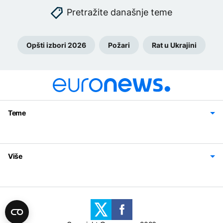
Pretražite današnje teme
Opšti izbori 2026
Požari
Rat u Ukrajini
Teme
Bosna i Hercegovina
Region
Svijet
Sport
Magazin
Više
Impressum
Kontakt
Politika privatnosti
Uslovi korišćenja