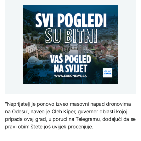
uputstva za skreniranje
Hirošima obilježava
zatvorena obilaznica
AKTUELNO
spektakl “Brechtovi
godišnjicu atomskog
duhovi”
bombardovanja: Poziv
Plan da se u Crnoj Gori
na ukidanje nuklearnog
AKTUELNO
prave centri za prihvat
oružja
migranata? Spajić:
TEHNOLOGIJA
Požar se širi Bijeljinom,
Nismo vodili pregovore
zatvorena obilaznica
Dio rakete SpaceX
FOKUS
velikom brzinom pada
na Mjesec
Žedni za novcem: Koje bi
nove poreze EU mogla
uvesti od 2028. godine?
TEHNOLOGIJA
Britanska kraljevska
kovnica iz elektronskog
otpada izdvaja zlato
"Neprijatelj je ponovo izveo masovni napad dronovima
na Odesu", naveo je Oleh Kiper, guverner oblasti kojoj
pripada ovaj grad, u poruci na Telegramu, dodajući da se
pravi obim štete još uvijjek procenjuje.