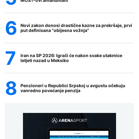
MOST-ovi amandmani
Novi zakon donosi drastične kazne za prekršaje, prvi
put definisana "obijesna vožnja"
Iran na SP 2026: Igrači će nakon svake utakmice
letjeti nazad u Meksiko
Penzioneri u Republici Srpskoj u avgustu očekuju
vanredno povećanje penzija