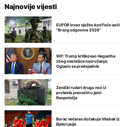
Najnovije vijesti
EUFOR izveo vježbu kod Foče uoči
"Brzog odgovora 2026"
WP: Trump kritikovao Hegsetha
zbog nestašice naoružanja;
Oglasio se predsjednik
Zenički rudari drugu noć iz
protesta prenoćili u jami
Raspotočje
Borac večeras dočekuje Vitebsk iz
Bjelorusije