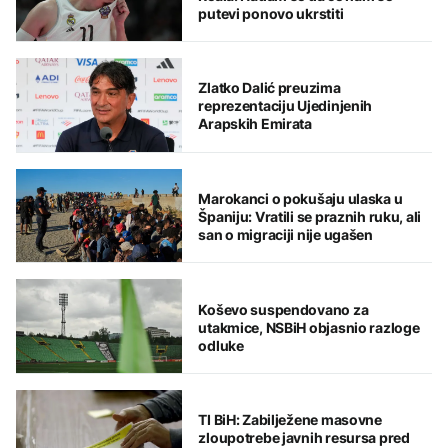
putevi ponovo ukrstiti
Zlatko Dalić preuzima
reprezentaciju Ujedinjenih
Arapskih Emirata
Marokanci o pokušaju ulaska u
Španiju: Vratili se praznih ruku, ali
san o migraciji nije ugašen
Koševo suspendovano za
utakmice, NSBiH objasnio razloge
odluke
TI BiH: Zabilježene masovne
zloupotrebe javnih resursa pred