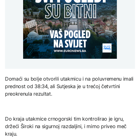
potrošnju
Mediji: Ruski dronovi
za pristupanje SEPA:
napali njemački teretni
Korist za privredu ali i
Grgurević traži
brod u Crnom moru
građane
odgovore o planiranoj
BIZNIS
solarnoj elektrani u
blizini Manastira Ostrog
ZDRAVLJE
BiH zvanično aplicirala
za pristupanje SEPA:
Šta je Ciklospora i da li
AKTUELNO
Korist za privredu ali i
prijeti širenje u Evropi?
građane
Ljudi u Mađarskoj
krenuli pješke preko
Dunava, stiglo
upozorenje
KULTURA
Domaći su bolje otvorili utakmicu i na poluvremenu imali
Sarajevo Fest početkom
septembra: Stiže
prednost od 38:34, ali Sutjeska je u trećoj četvrtini
evropski pozorišni
preokrenula rezultat.
spektakl “Brechtovi
duhovi”
Do kraja utakmice crnogorski tim kontrolirao je igru,
držeći Široki na sigurnoj razdaljini, i mirno priveo meč
kraju.