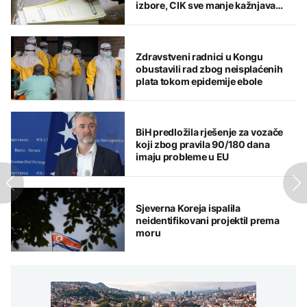
izbore, CIK sve manje kažnjava
ključne nepravilnosti
Zdravstveni radnici u Kongu
obustavili rad zbog neisplaćenih
plata tokom epidemije ebole
BiH predložila rješenje za vozače
koji zbog pravila 90/180 dana
imaju probleme u EU
Sjeverna Koreja ispalila
neidentifikovani projektil prema
moru