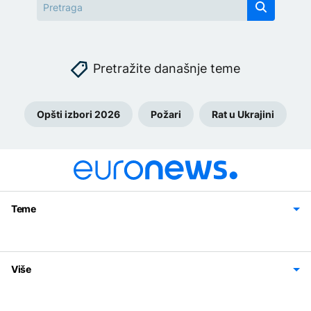
Pretražite današnje teme
Opšti izbori 2026
Požari
Rat u Ukrajini
Teme
Bosna i Hercegovina
Region
Svijet
Sport
Magazin
Više
Impressum
Kontakt