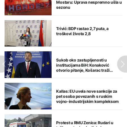
Mostaru: Uprava nespremno ušla u
sezonu
Trivić: BDP rastao 2,7 puta, a
troškovi života 2,8
Sukob oko zastupljenosti u
institucijama BiH: Konaković
otvorio pitanje, Košarac traži
odgovore
Kallas: EU uvela nove sankcije za
pet osoba povezanih s ruskim
vojno-industrijskim kompleksom
Protest u RMU Zenica: Rudari u