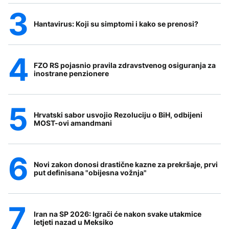
Hantavirus: Koji su simptomi i kako se prenosi?
FZO RS pojasnio pravila zdravstvenog osiguranja za
inostrane penzionere
Hrvatski sabor usvojio Rezoluciju o BiH, odbijeni
MOST-ovi amandmani
Novi zakon donosi drastične kazne za prekršaje, prvi
put definisana "obijesna vožnja"
Iran na SP 2026: Igrači će nakon svake utakmice
letjeti nazad u Meksiko