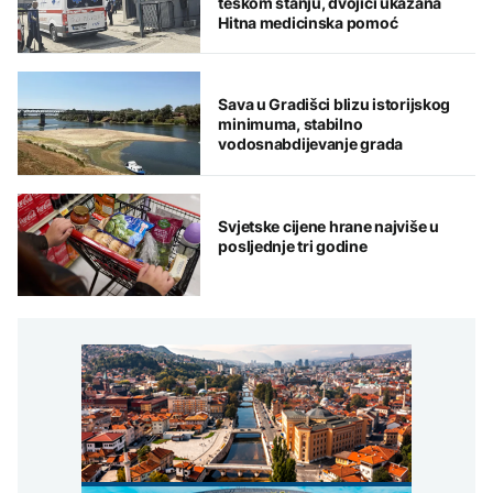
teškom stanju, dvojici ukazana
Hitna medicinska pomoć
Sava u Gradišci blizu istorijskog
minimuma, stabilno
vodosnabdijevanje grada
Svjetske cijene hrane najviše u
posljednje tri godine