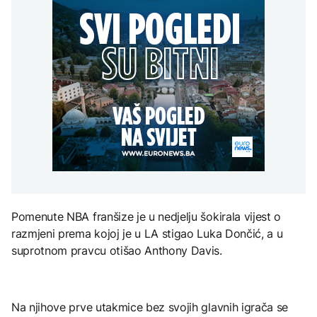
Turska, Saudijska
vremena: Subota donosi
POLITIKA
djece moraju platiti 942
Arabija i Pakistan
osvježenje, a onda
miliona dolara
potpisali vojni sporazum
ponovo velike vrućine
Macut najavio dodatne
AKTUELNO
mjere za ublažavanje
posljedica toplotnog
Sladić najavio promjenu
talasa
KULTURA
vremena: Subota donosi
AKTUELNO
osvježenje, a onda
Rat i pijesak prijete
ponovo velike vrućine
drevnim piramidama
Poremećaji u Hormuzu:
Meroe u Sudanu
Promet prepolovljen
uprkos smirivanju
sukoba SAD-a i Irana
ZANIMLJIVOSTI
Rihanna radi na novom
Pomenute NBA franšize je u nedjelju šokirala vijest o
albumu
razmjeni prema kojoj je u LA stigao Luka Dončić, a u
suprotnom pravcu otišao Anthony Davis.
Na njihove prve utakmice bez svojih glavnih igrača se