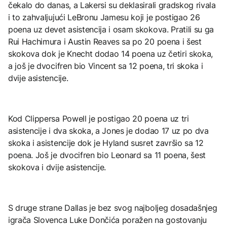
čekalo do danas, a Lakersi su deklasirali gradskog rivala
i to zahvaljujući LeBronu Jamesu koji je postigao 26
poena uz devet asistencija i osam skokova. Pratili su ga
Rui Hachimura i Austin Reaves sa po 20 poena i šest
skokova dok je Knecht dodao 14 poena uz četiri skoka,
a još je dvocifren bio Vincent sa 12 poena, tri skoka i
dvije asistencije.
Kod Clippersa Powell je postigao 20 poena uz tri
asistencije i dva skoka, a Jones je dodao 17 uz po dva
skoka i asistencije dok je Hyland susret završio sa 12
poena. Još je dvocifren bio Leonard sa 11 poena, šest
skokova i dvije asistencije.
S druge strane Dallas je bez svog najboljeg dosadašnjeg
igrača Slovenca Luke Dončića poražen na gostovanju