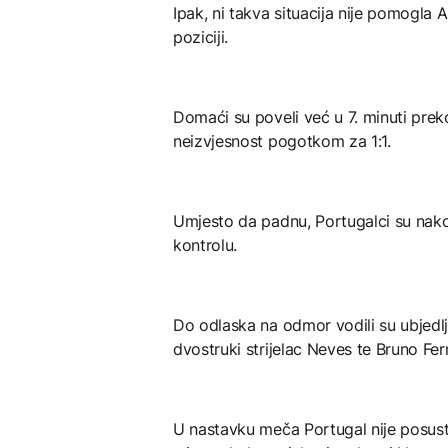
Ipak, ni takva situacija nije pomogla 
poziciji.
Domaći su poveli već u 7. minuti preko 
neizvjesnost pogotkom za 1:1.
Umjesto da padnu, Portugalci su nakon
kontrolu.
Do odlaska na odmor vodili su ubjedljiv
dvostruki strijelac Neves te Bruno Fe
U nastavku meča Portugal nije posust