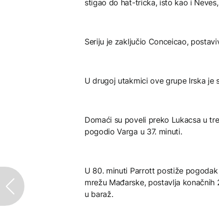
stigao do hat-tricka, isto kao i Neves
Seriju je zaključio Conceicao, postavi
U drugoj utakmici ove grupe Irska je 
Domaći su poveli preko Lukacsa u trećo
pogodio Varga u 37. minuti.
U 80. minuti Parrott postiže pogodak 
mrežu Mađarske, postavlja konačnih 2:
u baraž.