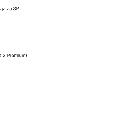
ija za SP:
a 2 Premium)
)