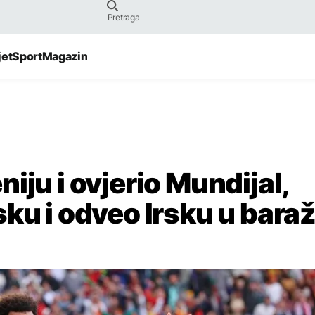
jet
Sport
Magazin
iju i ovjerio Mundijal,
ku i odveo Irsku u bara