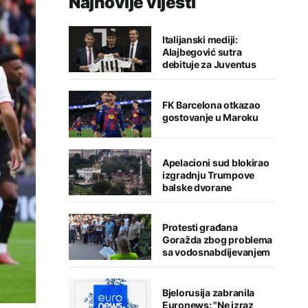
Najnovije vijesti
Italijanski mediji:
Alajbegović sutra
debituje za Juventus
FK Barcelona otkazao
gostovanje u Maroku
Apelacioni sud blokirao
izgradnju Trumpove
balske dvorane
Protesti građana
Goražda zbog problema
sa vodosnabdijevanjem
Bjelorusija zabranila
Euronews: "Ne izraz