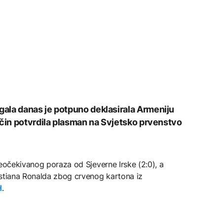
ala danas je potpuno deklasirala Armeniju
ačin potvrdila plasman na Svjetsko prvenstvo
neočekivanog poraza od Sjeverne Irske (2:0), a
istiana Ronalda zbog crvenog kartona iz
H
.