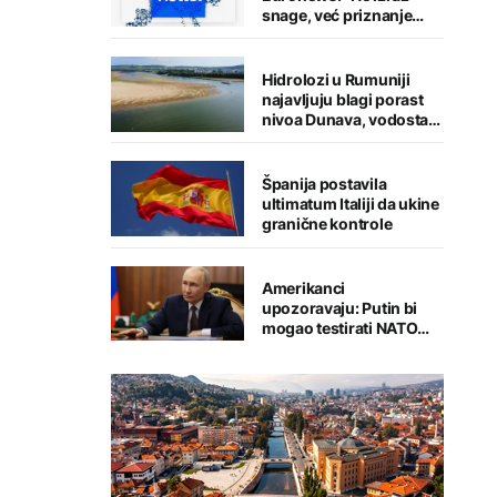
snage, već priznanje
straha"
Hidrolozi u Rumuniji
najavljuju blagi porast
nivoa Dunava, vodostaj
rijeke porastao u
Mađarskoj
Španija postavila
ultimatum Italiji da ukine
granične kontrole
Amerikanci
upozoravaju: Putin bi
mogao testirati NATO
ograničenim napadom,
najveći rizik od jeseni