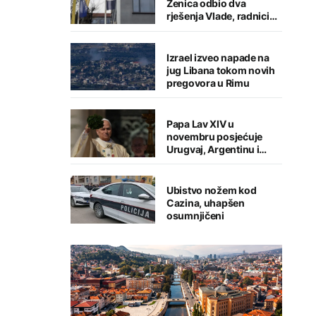
Zenica odbio dva
rješenja Vlade, radnici
nisu ostavljeni
Izrael izveo napade na
jug Libana tokom novih
pregovora u Rimu
Papa Lav XIV u
novembru posjećuje
Urugvaj, Argentinu i
Peru
Ubistvo nožem kod
Cazina, uhapšen
osumnjičeni