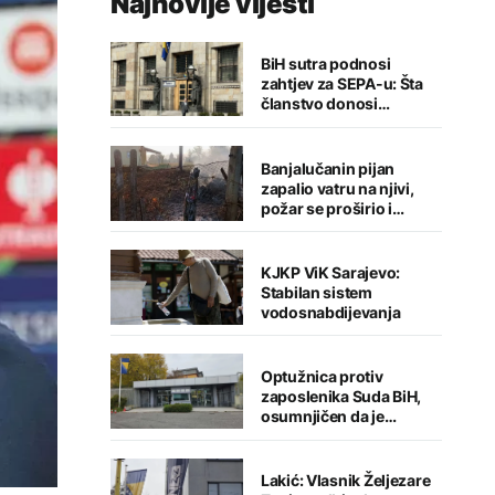
Najnovije vijesti
BiH sutra podnosi
zahtjev za SEPA-u: Šta
članstvo donosi
građanima, privredi i
dijaspori?
Banjalučanin pijan
zapalio vatru na njivi,
požar se proširio i
"progutao" kuću
KJKP ViK Sarajevo:
Stabilan sistem
vodosnabdijevanja
Optužnica protiv
zaposlenika Suda BiH,
osumnjičen da je
prisvojio skoro 200.000
KM
Lakić: Vlasnik Željezare