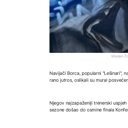
Mladen Žiž
Navijači Borca, popularni "Lešinari", n
rano jutros, oslikali su mural posveće
Njegov najzapaženiji trenerski uspjeh
sezone došao do osmine finala Konfere