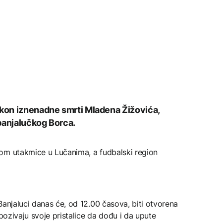
akon iznenadne smrti Mladena Žižovića,
banjalučkog Borca.
om utakmice u Lučanima, a fudbalski region
Banjaluci danas će, od 12.00 časova, biti otvorena
 pozivaju svoje pristalice da dođu i da upute