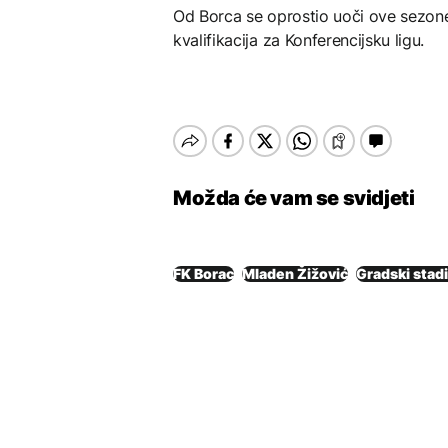
Od Borca se oprostio uoči ove sezon
kvalifikacija za Konferencijsku ligu.
Možda će vam se svidjeti
FK Borac
Mladen Žižović
Gradski stad