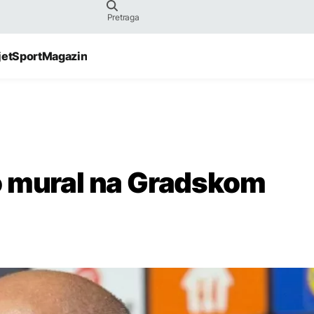
jet
Sport
Magazin
o mural na Gradskom