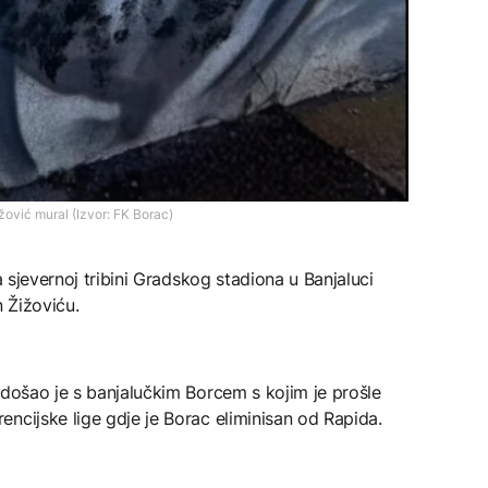
ović mural (Izvor: FK Borac)
a sjevernoj tribini Gradskog stadiona u Banjaluci
n Žižoviću.
 došao je s banjalučkim Borcem s kojim je prošle
ncijske lige gdje je Borac eliminisan od Rapida.