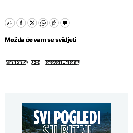
Možda će vam se svidjeti
Mark Rutte
KFOR
Kosovo i Metohija