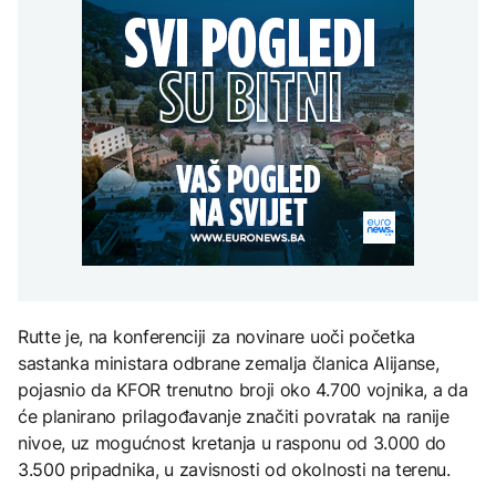
Predsjednik Kolumbije
Sarajevo Film Festival
objavio rat kartelima,
Zelenski stigao u Srbiju
Trump mu šalje milijardu
DRUŠTVO
dolara
Stiže osvježenje: Danas
oblačno sa kišom
ZANIMLJIVOSTI
AKTUELNO
Pripremite se za nebeski
spektakl: Kiša meteora
Rusi gađali Kijevsku
Perseidi stiže sredinom
oblast, Ukrajinci
augusta
rafineriju nafte - ima
nastradalih
TEHNOLOGIJA
Istorijska presuda protiv
Rutte je, na konferenciji za novinare uoči početka
Mete, zbog ugrožavanja
djece moraju platiti 942
sastanka ministara odbrane zemalja članica Alijanse,
miliona dolara
pojasnio da KFOR trenutno broji oko 4.700 vojnika, a da
će planirano prilagođavanje značiti povratak na ranije
nivoe, uz mogućnost kretanja u rasponu od 3.000 do
3.500 pripadnika, u zavisnosti od okolnosti na terenu.