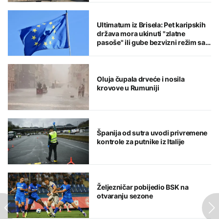
Ultimatum iz Brisela: Pet karipskih
država mora ukinuti "zlatne
pasoše" ili gube bezvizni režim sa
EU
Oluja čupala drveće i nosila
krovove u Rumuniji
Španija od sutra uvodi privremene
kontrole za putnike iz Italije
Željezničar pobijedio BSK na
otvaranju sezone