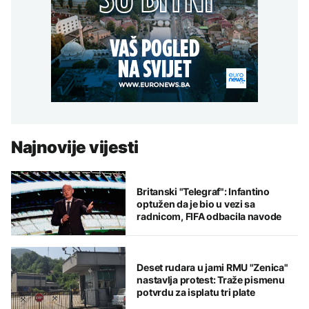
Najnovije vijesti
Britanski "Telegraf": Infantino
optužen da je bio u vezi sa
radnicom, FIFA odbacila navode
Deset rudara u jami RMU "Zenica"
nastavlja protest: Traže pismenu
potvrdu za isplatu tri plate