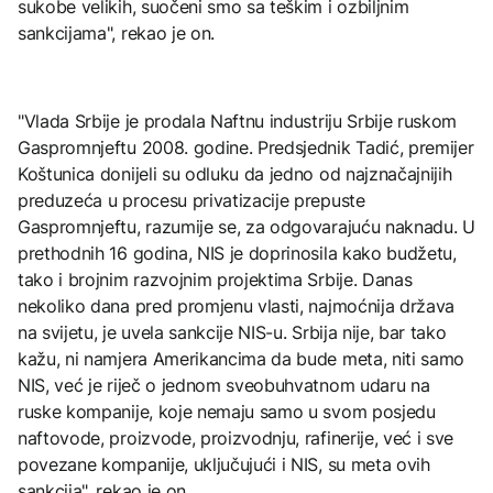
sukobe velikih, suočeni smo sa teškim i ozbiljnim
sankcijama", rekao je on.
"Vlada Srbije je prodala Naftnu industriju Srbije ruskom
Gaspromnjeftu 2008. godine. Predsjednik Tadić, premijer
Koštunica donijeli su odluku da jedno od najznačajnijih
preduzeća u procesu privatizacije prepuste
Gaspromnjeftu, razumije se, za odgovarajuću naknadu. U
prethodnih 16 godina, NIS je doprinosila kako budžetu,
tako i brojnim razvojnim projektima Srbije. Danas
nekoliko dana pred promjenu vlasti, najmoćnija država
na svijetu, je uvela sankcije NIS-u. Srbija nije, bar tako
kažu, ni namjera Amerikancima da bude meta, niti samo
NIS, već je riječ o jednom sveobuhvatnom udaru na
ruske kompanije, koje nemaju samo u svom posjedu
naftovode, proizvode, proizvodnju, rafinerije, već i sve
povezane kompanije, uključujući i NIS, su meta ovih
sankcija", rekao je on.