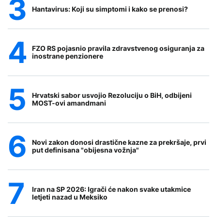
Hantavirus: Koji su simptomi i kako se prenosi?
FZO RS pojasnio pravila zdravstvenog osiguranja za
inostrane penzionere
Hrvatski sabor usvojio Rezoluciju o BiH, odbijeni
MOST-ovi amandmani
Novi zakon donosi drastične kazne za prekršaje, prvi
put definisana "obijesna vožnja"
Iran na SP 2026: Igrači će nakon svake utakmice
letjeti nazad u Meksiko