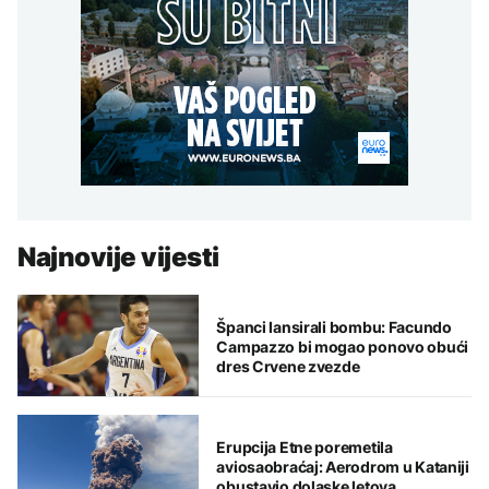
Najnovije vijesti
Španci lansirali bombu: Facundo
Campazzo bi mogao ponovo obući
dres Crvene zvezde
Erupcija Etne poremetila
aviosaobraćaj: Aerodrom u Kataniji
obustavio dolaske letova