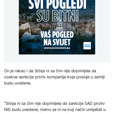
Španija postavila
aktivan, gust dim
djece moraju platiti 942
ultimatum Italiji da ukine
otežava gašenje iz zraka
miliona dolara
Grčka dronovima
granične kontrole
kontrolisala više od 300
AKTUELNO
plaža zbog nelegalnog
zauzimanja obale
Požar kod Konjica i dalje
KULTURA
aktivan, gust dim
FOKUS
otežava gašenje iz zraka
Rat i pijesak prijete
drevnim piramidama
Amerikanci
Meroe u Sudanu
upozoravaju: Putin bi
mogao testirati NATO
ograničenim napadom,
najveći rizik od jeseni
ZANIMLJIVOSTI
On je rekao i da Srbija ni sa čim nije doprinijela da
Rihanna radi na novom
ovakve sankcije protiv kompanije koja posluje u zemlji
albumu
budu uvedene.
"Srbija ni sa čim nije doprinijela da sankcije SAD protiv
NIS budu uvedene, nismo se ni na koji način umiješali u