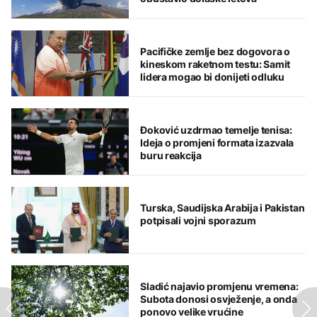
Pacifičke zemlje bez dogovora o
kineskom raketnom testu: Samit
lidera mogao bi donijeti odluku
Đoković uzdrmao temelje tenisa:
Ideja o promjeni formata izazvala
buru reakcija
Turska, Saudijska Arabija i Pakistan
potpisali vojni sporazum
Sladić najavio promjenu vremena:
Subota donosi osvježenje, a onda
ponovo velike vrućine