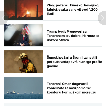
Zbog požara u kineskoj hemijskoj
fabrici, evakuisano više od 1.200
ljudi
Trump tvrdi: Pregovori sa
Teheranom idu dobro, Hormuz se
uskoro otvara
Šumski požari u Španiji zahvatili
pet puta veću površinu nego prošle
godine
Teheran i Oman dogovorili
koordinate za novi pomorski
koridor u Hormuškom moreuzu