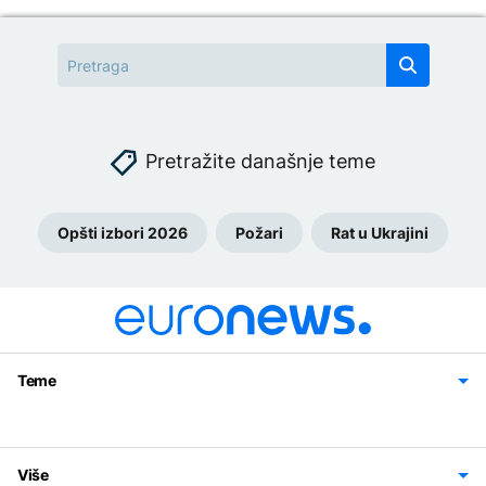
Pretražite današnje teme
Opšti izbori 2026
Požari
Rat u Ukrajini
Teme
Bosna i Hercegovina
Region
Svijet
Sport
Magazin
Više