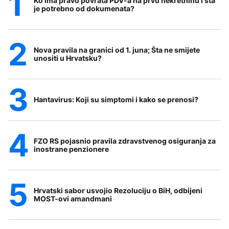
Ko ima pravo povrata PDV-a na prvu nekretninu i šta
je potrebno od dokumenata?
Nova pravila na granici od 1. juna; Šta ne smijete
unositi u Hrvatsku?
Hantavirus: Koji su simptomi i kako se prenosi?
FZO RS pojasnio pravila zdravstvenog osiguranja za
inostrane penzionere
Hrvatski sabor usvojio Rezoluciju o BiH, odbijeni
MOST-ovi amandmani