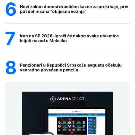
Novi zakon donosi drastične kazne za prekršaje, prvi
put definisana "obijesna vožnja"
Iran na SP 2026: Igrači će nakon svake utakmice
letjeti nazad u Meksiko
Penzioneri u Republici Srpskoj u avgustu očekuju
vanredno povećanje penzija