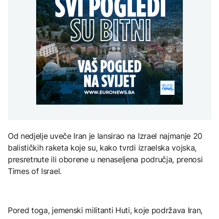
presušuju
Raspotočje, traže
AKTUELNO
na Mjesec
rješenje za probleme
AKTUELNO
Dunav se povukao i
otkrio vijekovima
Osamnaest zeničkih
skrivene tajne: Od
FOKUS
rudara i dalje u jami
mamuta do ratnih
TEHNOLOGIJA
Raspotočje, traže
brodova
rješenje za probleme
Kina uvela trgovinske
Britanska kraljevska
mjere protiv SAD uoči
kovnica iz elektronskog
posjete Xi Jinpinga
otpada izdvaja zlato
Washingtonu
ZDRAVLJE
Od nedjelje uveče Iran je lansirao na Izrael najmanje 20
Ruska vakcina protiv
balističkih raketa koje su, kako tvrdi izraelska vojska,
melanoma: Prvi pacijent
uskoro završava terapiju
presretnute ili oborene u nenaseljena područja, prenosi
Times of Israel.
Pored toga, jemenski militanti Huti, koje podržava Iran,