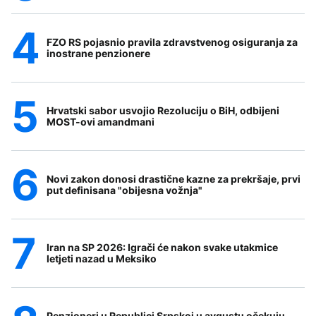
FZO RS pojasnio pravila zdravstvenog osiguranja za
inostrane penzionere
Hrvatski sabor usvojio Rezoluciju o BiH, odbijeni
MOST-ovi amandmani
Novi zakon donosi drastične kazne za prekršaje, prvi
put definisana "obijesna vožnja"
Iran na SP 2026: Igrači će nakon svake utakmice
letjeti nazad u Meksiko
Penzioneri u Republici Srpskoj u avgustu očekuju