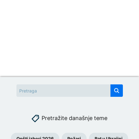
Pretražite današnje teme
Opšti izbori 2026
Požari
Rat u Ukrajini