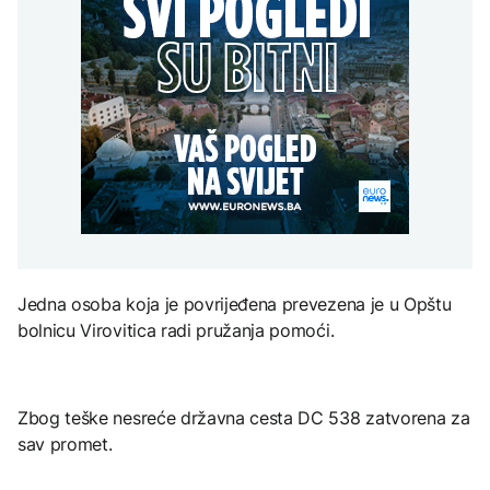
Bjelorusija zabranila
Goražda zbog problema
djece moraju platiti 942
planinarenje i svinjokolj
Euronews: "Ne izraz
sa vodosnabdijevanjem
miliona dolara
nematerijalnom
snage, već priznanje
kulturnom baštinom
straha"
DRUŠTVO
Protesti građana
KULTURA
Goražda zbog problema
AKTUELNO
sa vodosnabdijevanjem
Rat i pijesak prijete
drevnim piramidama
Hidrolozi u Rumuniji
Meroe u Sudanu
najavljuju blagi porast
nivoa Dunava, vodostaj
rijeke porastao u
Mađarskoj
ZANIMLJIVOSTI
Jedna osoba koja je povrijeđena prevezena je u Opštu
Rihanna radi na novom
bolnicu Virovitica radi pružanja pomoći.
albumu
Zbog teške nesreće državna cesta DC 538 zatvorena za
sav promet.