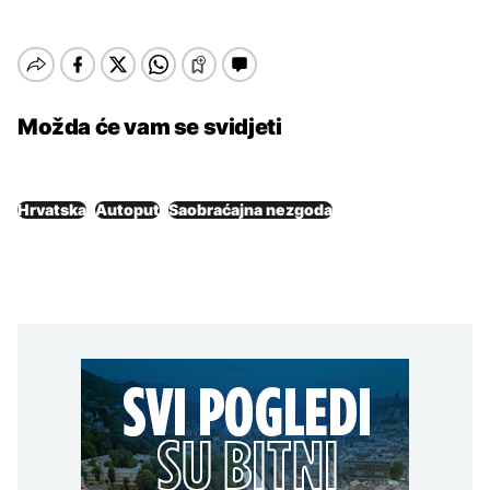
Možda će vam se svidjeti
Hrvatska
Autoput
Saobraćajna nezgoda