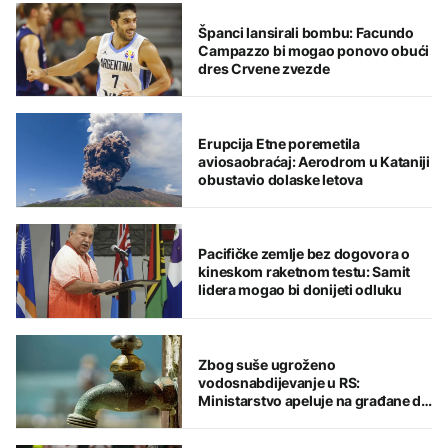
Španci lansirali bombu: Facundo
Campazzo bi mogao ponovo obući
dres Crvene zvezde
Erupcija Etne poremetila
aviosaobraćaj: Aerodrom u Kataniji
obustavio dolaske letova
Pacifičke zemlje bez dogovora o
kineskom raketnom testu: Samit
lidera mogao bi donijeti odluku
Zbog suše ugroženo
vodosnabdijevanje u RS:
Ministarstvo apeluje na građane da
štede vodu