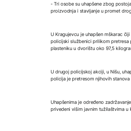
- Tri osobe su uhapšene zbog postojan
proizvodnja i stavljanje u promet dro
U Kragujevcu je uhapšen mškarac čiji su 
policijski službenici prilikom pretres
plasteniku u dvorištu oko 97,5 kilogr
U drugoj policijskoj akciji, u Nišu, uhapš
policija je pretresom njihovih stanov
Uhapšenima je određeno zadržavanje do
privedeni višim javnim tužilaštvima u 