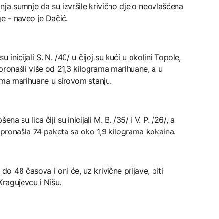
ja sumnje da su izvršile krivično djelo neovlašćena
ge - naveo je Dačić.
inicijali S. N. /40/ u čijoj su kući u okolini Topole,
a pronašli više od 21,3 kilograma marihuane, a u
ama marihuane u sirovom stanju.
ena su lica čiji su inicijali M. B. /35/ i V. P. /26/, a
a pronašla 74 paketa sa oko 1,9 kilograma kokaina.
 48 časova i oni će, uz krivične prijave, biti
Kragujevcu i Nišu.