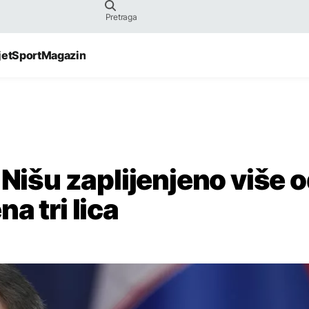
jet
Sport
Magazin
 Nišu zaplijenjeno više 
a tri lica