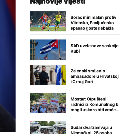
Najnovije vijesti
Borac minimalan protiv
Vitebska, Pavljučenko
spasao goste debakla
SAD uvele nove sankcije
Kubi
Zelenski smijenio
ambasadore u Hrvatskoj
i Crnoj Gori
Mostar: Otpušteni
radnici iz Komunalnog bi
mogli uskoro biti vraćeni
na posao
Sudar dva tramvaja u
Njemačkoj, 25 osoba