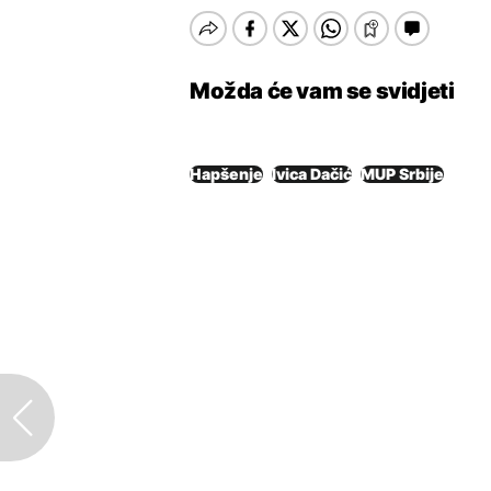
Možda će vam se svidjeti
Hapšenje
Ivica Dačić
MUP Srbije