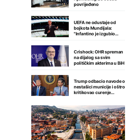
povrijeđeno
UEFA ne odustaje od
bojkota Mundijala:
"Infantino je izgubio
kredibilitet"
Crishock: OHR spreman
na dijalog sa svim
političkim akterima u BiH
Trump odbacio navode o
nestašici municije i oštro
kritikovao curenje
podataka