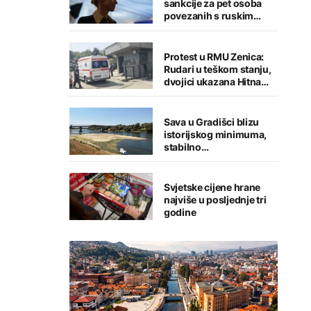
sankcije za pet osoba
povezanih s ruskim
vojno-industrijskim
kompleksom
Protest u RMU Zenica:
Rudari u teškom stanju,
dvojici ukazana Hitna
medicinska pomoć
Sava u Gradišci blizu
istorijskog minimuma,
stabilno
vodosnabdijevanje
grada
Svjetske cijene hrane
najviše u posljednje tri
godine