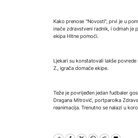
Kako prenose "Novosti", prvi je u pom
inače zdravstveni radnik, i odmah je 
ekipa Hitne pomoći.
Ljekari su konstatovali lakše povred
Z., igrača domaće ekipe.
Teže je povrijeđen jedan fudbaler gost
Dragana Mitrović, portparolka Zdravs
reanimacija. Trenutno se nalazi u kor