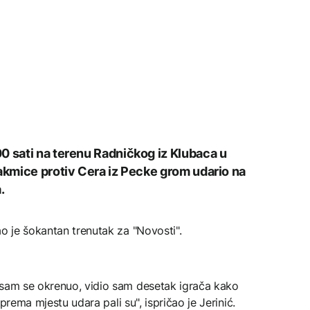
0 sati na terenu Radničkog iz Klubaca u
takmice protiv Cera iz Pecke grom udario na
.
ao je šokantan trenutak za "Novosti".
 sam se okrenuo, vidio sam desetak igrača kako
i prema mjestu udara pali su", ispričao je Jerinić.