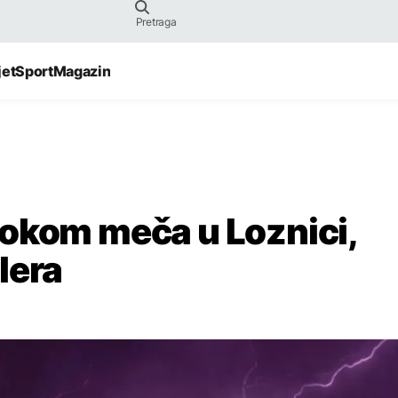
jet
Sport
Magazin
tokom meča u Loznici,
lera