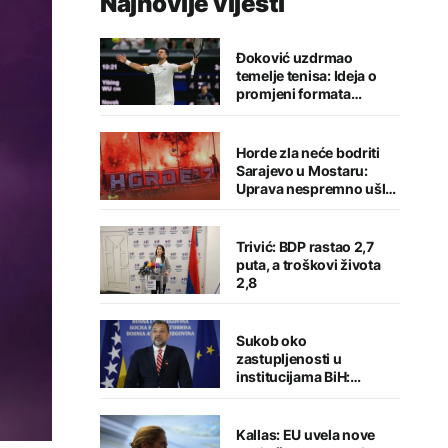
Najnovije vijesti
Đoković uzdrmao
temelje tenisa: Ideja o
promjeni formata
izazvala buru reakcija
Horde zla neće bodriti
Sarajevo u Mostaru:
Uprava nespremno ušla
u sezonu
Trivić: BDP rastao 2,7
puta, a troškovi života
2,8
Sukob oko
zastupljenosti u
institucijama BiH:
Konaković otvorio
pitanje, Košarac traži
odgovore
Kallas: EU uvela nove