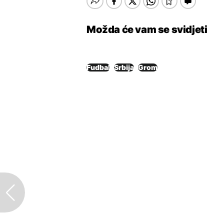
Možda će vam se svidjeti
Fudbal
Srbija
Grom