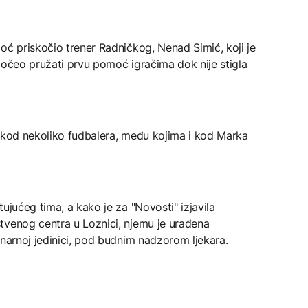
oć priskočio trener Radničkog, Nenad Simić, koji je
počeo pružati prvu pomoć igračima dok nije stigla
e kod nekoliko fudbalera, među kojima i kod Marka
ujućeg tima, a kako je za "Novosti" izjavila
tvenog centra u Loznici, njemu je urađena
onarnoj jedinici, pod budnim nadzorom ljekara.