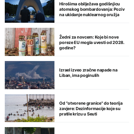
Hirošima obilježava godišnjicu
atomskog bombardovanja: Poziv
na ukidanje nuklearnog oružja
Žedni za novcem: Koje bi nove
poreze EU mogla uvesti od 2028.
godine?
Izrael izveo zračne napade na
Liban, ima poginulih
Od "otvorene granice" do teorija
zavjere: Dezinformacije koje su
pratile krizu u Seuti