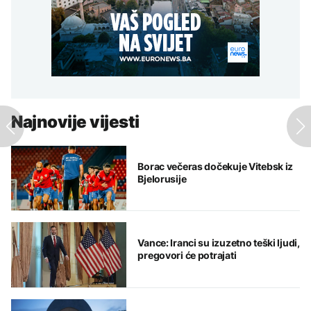
Najnovije vijesti
Borac večeras dočekuje Vitebsk iz
Bjelorusije
Vance: Iranci su izuzetno teški ljudi,
pregovori će potrajati