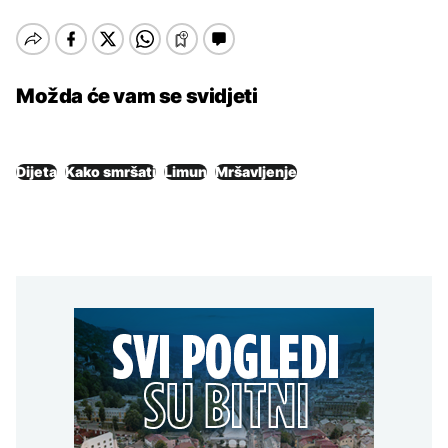
Možda će vam se svidjeti
Dijeta
Kako smršati
Limun
Mršavljenje