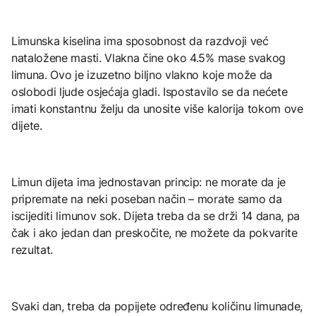
Limunska kiselina ima sposobnost da razdvoji već
nataložene masti. Vlakna čine oko 4.5% mase svakog
limuna. Ovo je izuzetno biljno vlakno koje može da
oslobodi ljude osjećaja gladi. Ispostavilo se da nećete
imati konstantnu želju da unosite više kalorija tokom ove
dijete.
Limun dijeta ima jednostavan princip: ne morate da je
pripremate na neki poseban način – morate samo da
iscijediti limunov sok. Dijeta treba da se drži 14 dana, pa
čak i ako jedan dan preskočite, ne možete da pokvarite
rezultat.
Svaki dan, treba da popijete određenu količinu limunade,