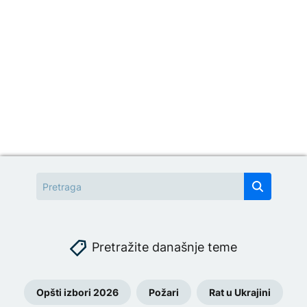
Pretražite današnje teme
Opšti izbori 2026
Požari
Rat u Ukrajini