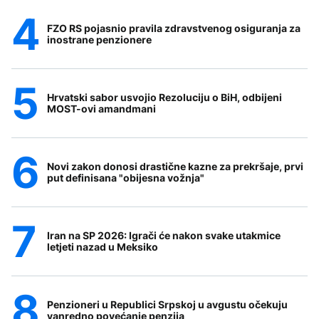
FZO RS pojasnio pravila zdravstvenog osiguranja za
inostrane penzionere
Hrvatski sabor usvojio Rezoluciju o BiH, odbijeni
MOST-ovi amandmani
Novi zakon donosi drastične kazne za prekršaje, prvi
put definisana "obijesna vožnja"
Iran na SP 2026: Igrači će nakon svake utakmice
letjeti nazad u Meksiko
Penzioneri u Republici Srpskoj u avgustu očekuju
vanredno povećanje penzija