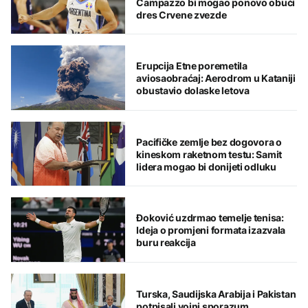
Campazzo bi mogao ponovo obući
dres Crvene zvezde
Erupcija Etne poremetila
aviosaobraćaj: Aerodrom u Kataniji
obustavio dolaske letova
Pacifičke zemlje bez dogovora o
kineskom raketnom testu: Samit
lidera mogao bi donijeti odluku
Đoković uzdrmao temelje tenisa:
Ideja o promjeni formata izazvala
buru reakcija
Turska, Saudijska Arabija i Pakistan
potpisali vojni sporazum