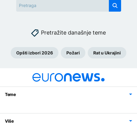
Pretražite današnje teme
Opšti izbori 2026
Požari
Rat u Ukrajini
Teme
Bosna i Hercegovina
Region
Svijet
Sport
Magazin
Više
Impressum
Kontakt