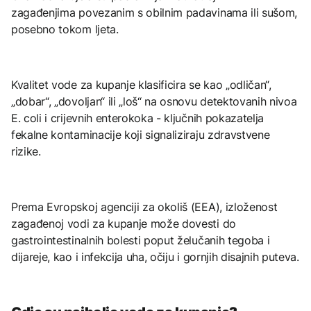
zagađenjima povezanim s obilnim padavinama ili sušom,
posebno tokom ljeta.
Kvalitet vode za kupanje klasificira se kao „odličan“,
„dobar“, „dovoljan“ ili „loš“ na osnovu detektovanih nivoa
E. coli i crijevnih enterokoka - ključnih pokazatelja
fekalne kontaminacije koji signaliziraju zdravstvene
rizike.
Prema Evropskoj agenciji za okoliš (EEA), izloženost
zagađenoj vodi za kupanje može dovesti do
gastrointestinalnih bolesti poput želučanih tegoba i
dijareje, kao i infekcija uha, očiju i gornjih disajnih puteva.