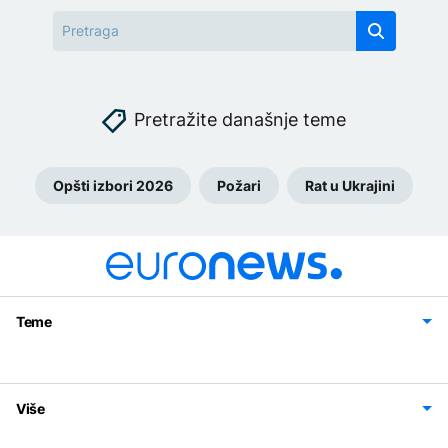
Pretražite današnje teme
Opšti izbori 2026
Požari
Rat u Ukrajini
Teme
Bosna i Hercegovina
Region
Svijet
Sport
Magazin
Više