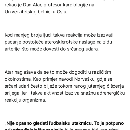
rekao je Dan Atar, profesor kardiologije na
Univerzitetskoj bolnici u Oslu.
Kod manjeg broja ljudi takva reakcija može izazvati
pucanje postojeće aterosklerotske naslage na zidu
arterije, što može dovesti do srčanog udara.
Atar naglašava da se to može dogoditi u različitim
okolnostima. Kao primjer navodi Norvešku, gdje se
srčani udari često bilježe tokom ranog jutarnjeg čišćenja
snijega, jer i takva aktivnost izaziva snažnu adrenergičku
reakciju organizma.
„
Nije opasno gledati fudbalsku utakmicu. To je potpuno