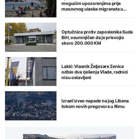
mogućim upozorenjima prije
masovnog ulaska migranata u
Seutu
Optužnica protiv zaposlenika Suda
BiH, osumnjičen da je prisvojio
skoro 200.000 KM
Lakić: Vlasnik Željezare Zenica
odbio dva rješenja Vlade, radnici
nisu ostavljeni
Izrael izveo napade na jug Libana
tokom novih pregovora u Rimu