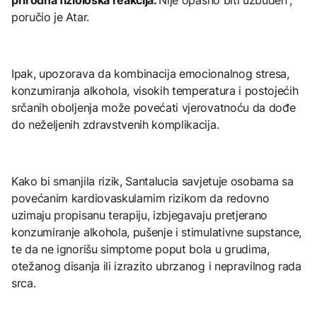
prirodna fiziološka reakcija.
Nije opasno biti uzbuđen“,
poručio je Atar.
Ipak, upozorava da kombinacija emocionalnog stresa,
konzumiranja alkohola, visokih temperatura i postojećih
srčanih oboljenja može povećati vjerovatnoću da dođe
do neželjenih zdravstvenih komplikacija.
Kako bi smanjila rizik, Santalucia savjetuje osobama sa
povećanim kardiovaskularnim rizikom da redovno
uzimaju propisanu terapiju, izbjegavaju pretjerano
konzumiranje alkohola, pušenje i stimulativne supstance,
te da ne ignorišu simptome poput bola u grudima,
otežanog disanja ili izrazito ubrzanog i nepravilnog rada
srca.