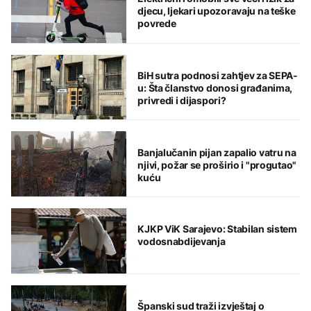
djecu, ljekari upozoravaju na teške
povrede
BiH sutra podnosi zahtjev za SEPA-
u: Šta članstvo donosi građanima,
privredi i dijaspori?
Banjalučanin pijan zapalio vatru na
njivi, požar se proširio i "progutao"
kuću
KJKP ViK Sarajevo: Stabilan sistem
vodosnabdijevanja
Španski sud traži izvještaj o