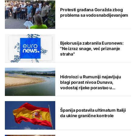
Protesti građana Goražda zbog
problema sa vodosnabdijevanjem
Bjelorusija zabranila Euronews:
"Ne izraz snage, već priznanje
straha"
Hidrolozi u Rumuniji najavljuju
blagi porast nivoa Dunava,
vodostaj rijeke porastao u
Mađarskoj
Španija postavila ultimatum Italiji
da ukine granične kontrole