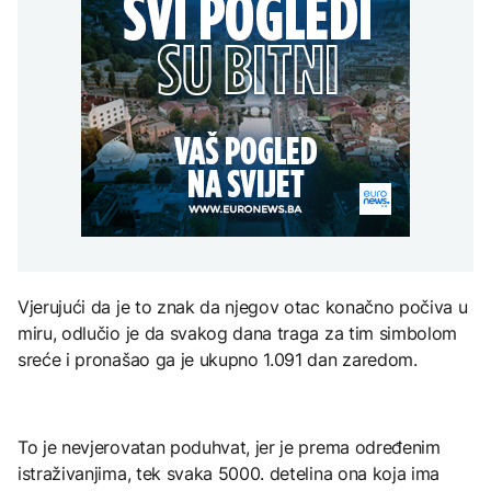
Vanredno stanje u
Gori više od 40 hektara,
Perseidi stiže sredinom
planinarenje i svinjokolj
istočnoj Slovačkoj zbog
na terenu vatrogasci i Air
augusta
nematerijalnom
nestašice vode za piće
Tractori
kulturnom baštinom
AKTUELNO
Izbio požar u Grudama:
TEHNOLOGIJA
Gori više od 40 hektara,
AKTUELNO
na terenu vatrogasci i Air
Istorijska presuda protiv
Tractori
Mete, zbog ugrožavanja
Apelacioni sud blokirao
djece moraju platiti 942
izgradnju Trumpove
miliona dolara
balske dvorane
KULTURA
Vjerujući da je to znak da njegov otac konačno počiva u
Rat i pijesak prijete
miru, odlučio je da svakog dana traga za tim simbolom
drevnim piramidama
Meroe u Sudanu
sreće i pronašao ga je ukupno 1.091 dan zaredom.
To je nevjerovatan poduhvat, jer je prema određenim
istraživanjima, tek svaka 5000. detelina ona koja ima