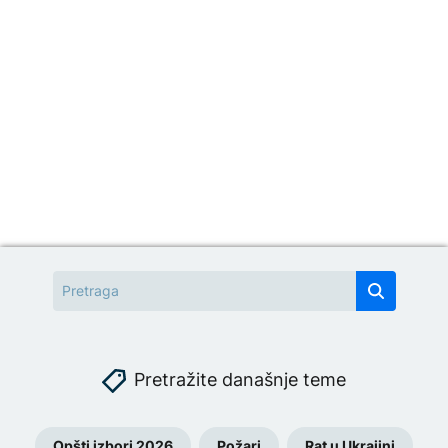
Pretražite današnje teme
Opšti izbori 2026
Požari
Rat u Ukrajini