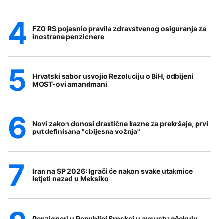
FZO RS pojasnio pravila zdravstvenog osiguranja za
inostrane penzionere
Hrvatski sabor usvojio Rezoluciju o BiH, odbijeni
MOST-ovi amandmani
Novi zakon donosi drastične kazne za prekršaje, prvi
put definisana "obijesna vožnja"
Iran na SP 2026: Igrači će nakon svake utakmice
letjeti nazad u Meksiko
Penzioneri u Republici Srpskoj u avgustu očekuju