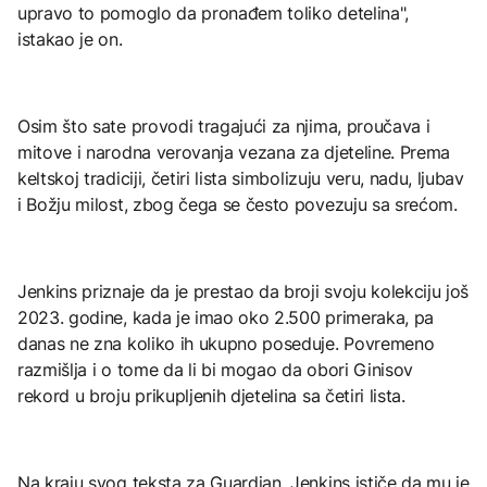
upravo to pomoglo da pronađem toliko detelina",
istakao je on.
Osim što sate provodi tragajući za njima, proučava i
mitove i narodna verovanja vezana za djeteline. Prema
keltskoj tradiciji, četiri lista simbolizuju veru, nadu, ljubav
i Božju milost, zbog čega se često povezuju sa srećom.
Jenkins priznaje da je prestao da broji svoju kolekciju još
2023. godine, kada je imao oko 2.500 primeraka, pa
danas ne zna koliko ih ukupno poseduje. Povremeno
razmišlja i o tome da li bi mogao da obori Ginisov
rekord u broju prikupljenih djetelina sa četiri lista.
Na kraju svog teksta za Guardian, Jenkins ističe da mu je