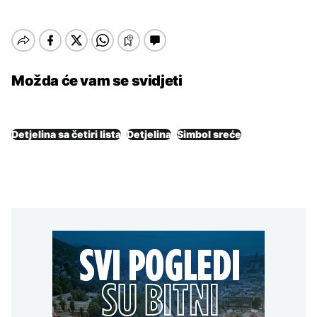
Možda će vam se svidjeti
Detjelina sa četiri lista
Detjelina
Simbol sreće