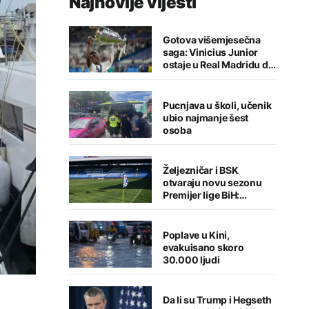
Najnovije vijesti
Gotova višemjesečna
saga: Vinicius Junior
ostaje u Real Madridu do
2032. godine
Pucnjava u školi, učenik
ubio najmanje šest
osoba
Željezničar i BSK
otvaraju novu sezonu
Premijer lige BiH:
Sarajlije u problemima,
Banjalučani pišu istoriju
Poplave u Kini,
evakuisano skoro
30.000 ljudi
Da li su Trump i Hegseth