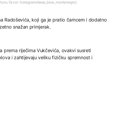
tunu (Izvor: Instagram/deep_blue_montenegro)
na Radoševića, koji ga je pratio čamcem i dodatno
uzetno snažan primjerak.
a prema riječima Vukčevića, ovakvi susreti
ova i zahtijevaju veliku fizičku spremnost i