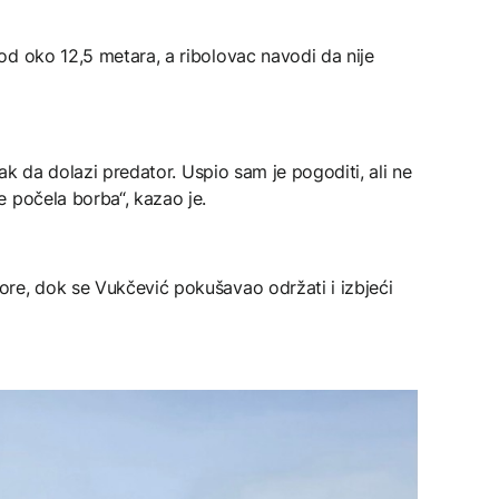
od oko 12,5 metara, a ribolovac navodi da nije
nak da dolazi predator. Uspio sam je pogoditi, ali ne
 počela borba“, kazao je.
re, dok se Vukčević pokušavao održati i izbjeći