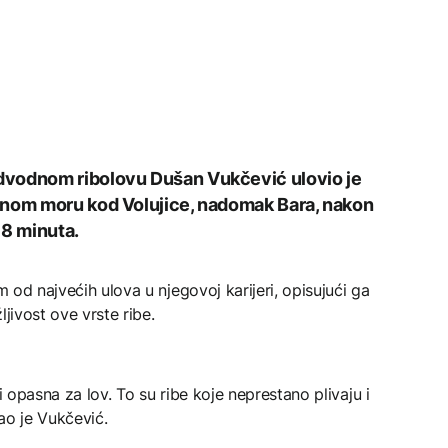
dvodnom ribolovu Dušan Vukčević ulovio je
enom moru kod Volujice, nadomak Bara, nakon
 18 minuta.
m od najvećih ulova u njegovoj karijeri, opisujući ga
žljivost ove vrste ribe.
i opasna za lov. To su ribe koje neprestano plivaju i
kao je Vukčević.