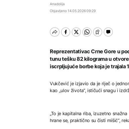
Istorijska presuda protiv
EVROPA
Anadolija
Mete, zbog ugrožavanja
Počela isplata penzija u
djece moraju platiti 942
Objavljeno
14.05.2026 09:29
Redovi na aerodromima i
RS
AKTUELNO
miliona dolara
graničnim prelazima u
EU: Koja je svrha EES
Nuklearka Krško
sistema ako se isključuje
DRUŠTVO
smanjuje proizvodnju
čim je preopterećen?
zbog niskog vodostaja i
Počela isplata penzija u
visokih temperatura
KULTURA
RS
Save
Rat i pijesak prijete
Reprezentativac Crne Gore u po
BIZNIS
drevnim piramidama
tunu tešku 82 kilograma u otvor
Meroe u Sudanu
Skočile cijene nafte na
iscrpljujuće borbe koja je trajala
svjetskom tržištu, hoće li
se to odraziti na BiH
Vukčević je izjavio da je riječ o jedno
ZANIMLJIVOSTI
kao „ulov života“, ističući snagu i izdr
Rihanna radi na novom
albumu
„To je kapitalna riba, izuzetno snažna 
hrane se, praktično su čisti mišić“, re