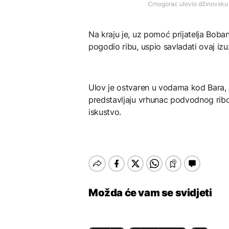
Crnogorac ulovio džinovsku 
Na kraju je, uz pomoć prijatelja Boba
pogodio ribu, uspio savladati ovaj iz
Ulov je ostvaren u vodama kod Bara, 
predstavljaju vrhunac podvodnog ribol
iskustvo.
Možda će vam se svidjeti