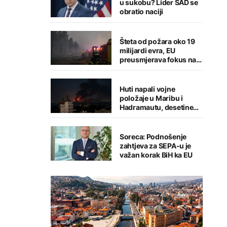
u sukobu? Lider SAD se
obratio naciji
Šteta od požara oko 19
milijardi evra, EU
preusmjerava fokus na
prevenciju
Huti napali vojne
položaje u Maribu i
Hadramautu, desetine
stradalih
Soreca: Podnošenje
zahtjeva za SEPA-u je
važan korak BiH ka EU