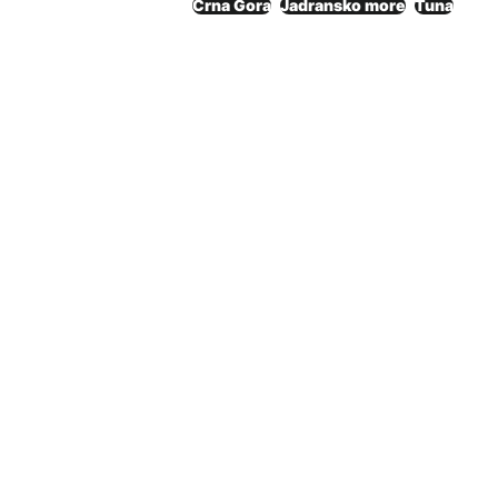
Crna Gora
Jadransko more
Tuna