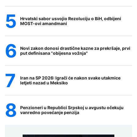
Hrvatski sabor usvojio Rezoluciju o BiH, odbijeni
MOST-ovi amandmani
Novi zakon donosi drastične kazne za prekršaje, prvi
put definisana "obijesna vožnja"
Iran na SP 2026: Igrači će nakon svake utakmice
letjeti nazad u Meksiko
Penzioneri u Republici Srpskoj u avgustu očekuju
vanredno povećanje penzija