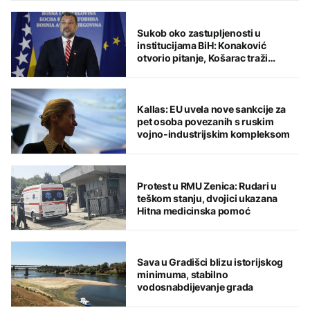
Sukob oko zastupljenosti u
institucijama BiH: Konaković
otvorio pitanje, Košarac traži
odgovore
Kallas: EU uvela nove sankcije za
pet osoba povezanih s ruskim
vojno-industrijskim kompleksom
Protest u RMU Zenica: Rudari u
teškom stanju, dvojici ukazana
Hitna medicinska pomoć
Sava u Gradišci blizu istorijskog
minimuma, stabilno
vodosnabdijevanje grada