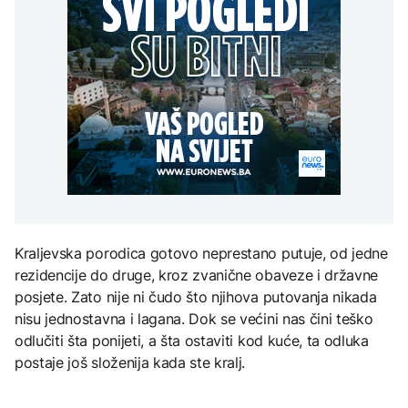
Turska, Saudijska
vremena: Subota donosi
POLITIKA
djece moraju platiti 942
Arabija i Pakistan
osvježenje, a onda
miliona dolara
potpisali vojni sporazum
ponovo velike vrućine
Macut najavio dodatne
AKTUELNO
mjere za ublažavanje
posljedica toplotnog
Sladić najavio promjenu
talasa
KULTURA
vremena: Subota donosi
AKTUELNO
osvježenje, a onda
Rat i pijesak prijete
ponovo velike vrućine
drevnim piramidama
Poremećaji u Hormuzu:
Meroe u Sudanu
Promet prepolovljen
uprkos smirivanju
sukoba SAD-a i Irana
ZANIMLJIVOSTI
Kraljevska porodica gotovo neprestano putuje, od jedne
Rihanna radi na novom
rezidencije do druge, kroz zvanične obaveze i državne
albumu
posjete. Zato nije ni čudo što njihova putovanja nikada
nisu jednostavna i lagana. Dok se većini nas čini teško
odlučiti šta ponijeti, a šta ostaviti kod kuće, ta odluka
postaje još složenija kada ste kralj.