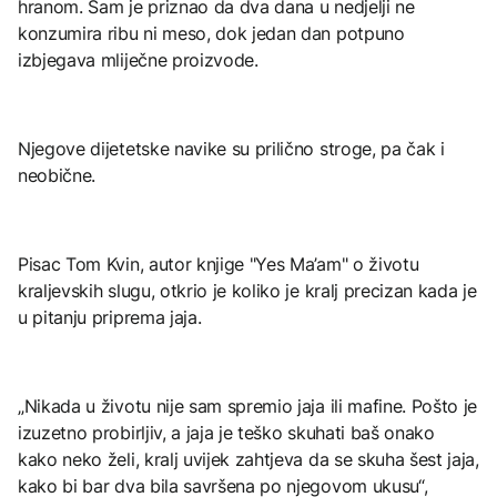
hranom. Sam je priznao da dva dana u nedjelji ne
konzumira ribu ni meso, dok jedan dan potpuno
izbjegava mliječne proizvode.
Njegove dijetetske navike su prilično stroge, pa čak i
neobične.
Pisac Tom Kvin, autor knjige "Yes Ma’am" o životu
kraljevskih slugu, otkrio je koliko je kralj precizan kada je
u pitanju priprema jaja.
„Nikada u životu nije sam spremio jaja ili mafine. Pošto je
izuzetno probirljiv, a jaja je teško skuhati baš onako
kako neko želi, kralj uvijek zahtjeva da se skuha šest jaja,
kako bi bar dva bila savršena po njegovom ukusu“,