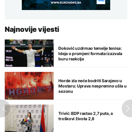
Najnovije vijesti
Đoković uzdrmao temelje tenisa:
Ideja o promjeni formata izazvala
buru reakcija
Horde zla neće bodriti Sarajevo u
Mostaru: Uprava nespremno ušla u
sezonu
Trivić: BDP rastao 2,7 puta, a
troškovi života 2,8