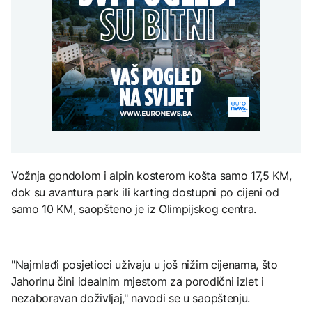
Kallas: EU uvela nove
zastupljenosti u
AKTUELNO
djece moraju platiti 942
sankcije za pet osoba
institucijama BiH:
miliona dolara
povezanih s ruskim
Konaković otvorio
Europol: U Srbiji i
vojno-industrijskim
pitanje, Košarac traži
AKTUELNO
Njemačkoj uhapšeni
kompleksom
odgovore
krijumčari koji su
Sukob oko
prebacivali migrante iz
KULTURA
zastupljenosti u
Sirije
FOKUS
institucijama BiH:
Rat i pijesak prijete
Konaković otvorio
drevnim piramidama
pitanje, Košarac traži
Svjetske cijene hrane
Meroe u Sudanu
odgovore
najviše u posljednje tri
godine
Vožnja gondolom i alpin kosterom košta samo 17,5 KM,
ZANIMLJIVOSTI
dok su avantura park ili karting dostupni po cijeni od
Rihanna radi na novom
samo 10 KM, saopšteno je iz Olimpijskog centra.
albumu
"Najmlađi posjetioci uživaju u još nižim cijenama, što
Јahorinu čini idealnim mjestom za porodični izlet i
nezaboravan doživljaj," navodi se u saopštenju.