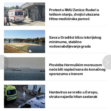
Protest u RMU Zenica: Rudari u
teškom stanju, dvojici ukazana
Hitna medicinska pomoć
Sava u Gradišci blizu istorijskog
minimuma, stabilno
vodosnabdijevanje grada
Plovidba Hormuškim moreuzom
neće biti naplaćivana do konačnog
sporazuma s Iranom
Hantavirus se vratio u Evropu,
struka najavila hitan sastanak