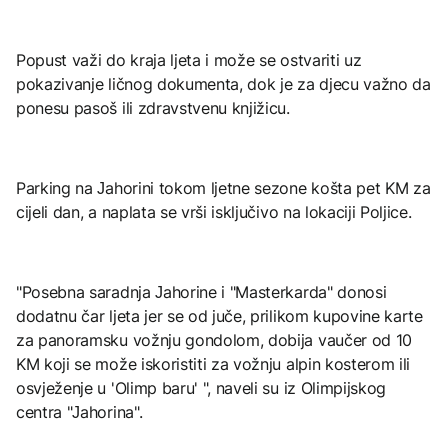
Popust važi do kraja ljeta i može se ostvariti uz
pokazivanje ličnog dokumenta, dok je za djecu važno da
ponesu pasoš ili zdravstvenu knjižicu.
Parking na Јahorini tokom ljetne sezone košta pet KM za
cijeli dan, a naplata se vrši isključivo na lokaciji Poljice.
"Posebna saradnja Јahorine i "Masterkarda" donosi
dodatnu čar ljeta jer se od juče, prilikom kupovine karte
za panoramsku vožnju gondolom, dobija vaučer od 10
KM koji se može iskoristiti za vožnju alpin kosterom ili
osvježenje u 'Olimp baru' ", naveli su iz Olimpijskog
centra "Јahorina".