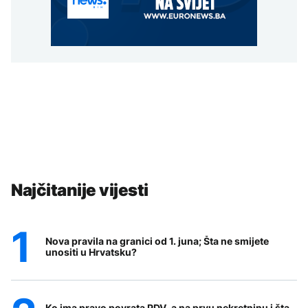
Najčitanije vijesti
Nova pravila na granici od 1. juna; Šta ne smijete
unositi u Hrvatsku?
Ko ima pravo povrata PDV-a na prvu nekretninu i šta