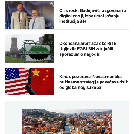
Crishock i Badnjević razgovarali o
digitalizaciji, izborima i jačanju
institucija BiH
Okončana arbitraža oko RiTE
Ugljevik: EGS i BiH zaključili
sporazum o nagodbi
Kina upozorava: Nova američka
nuklearna strategija povećava rizik
od globalnog sukoba