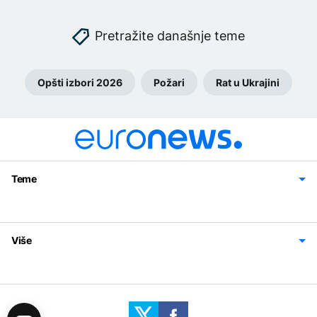
Pretražite današnje teme
Opšti izbori 2026
Požari
Rat u Ukrajini
Teme
Bosna i Hercegovina
Region
Svijet
Sport
Magazin
Više
Impressum
Kontakt
Politika privatnosti
Uslovi korišćenja