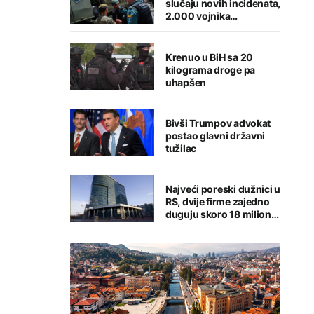
slučaju novih incidenata,
2.000 vojnika
raspoređeno u Seuti
Krenuo u BiH sa 20
kilograma droge pa
uhapšen
Bivši Trumpov advokat
postao glavni državni
tužilac
Najveći poreski dužnici u
RS, dvije firme zajedno
duguju skoro 18 miliona
KM