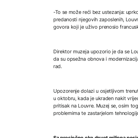
-To se može reći bez ustezanja: uprk
predanosti njegovih zaposlenih, Louvr
govora koji je uživo prenosio francusk
Direktor muzeja upozorio je da se Lo
da su opsežna obnova i modernizacij
rad.
Upozorenje dolazi u osjetljivom trenut
u oktobru, kada je ukraden nakit vrij
pritisak na Louvre. Muzej se, osim to
problemima te zastarjelom tehnologi
Sa prosječno oko devet miliona posje