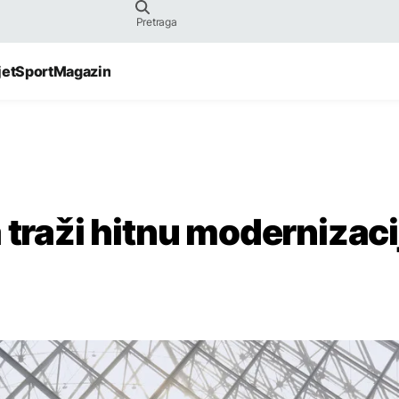
jet
Sport
Magazin
 traži hitnu modernizaci