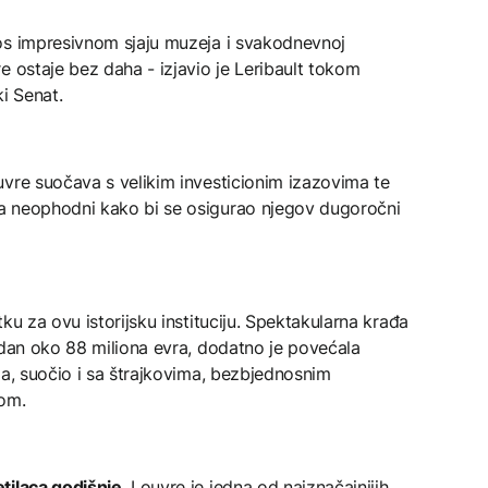
os impresivnom sjaju muzeja i svakodnevnoj
e ostaje bez daha - izjavio je Leribault tokom
i Senat.
uvre suočava s velikim investicionim izazovima te
a neophodni kako bi se osigurao njegov dugoročni
ku za ovu istorijsku instituciju. Spektakularna krađa
edan oko 88 miliona evra, dodatno je povećala
ga, suočio i sa štrajkovima, bezbjednosnim
jom.
tilaca godišnje
, Louvre je jedna od najznačajnijih