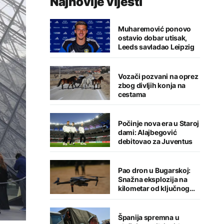
Najnovije vijesti
Muharemović ponovo
ostavio dobar utisak,
Leeds savladao Leipzig
Vozači pozvani na oprez
zbog divljih konja na
cestama
Počinje nova era u Staroj
dami: Alajbegović
debitovao za Juventus
Pao dron u Bugarskoj:
Snažna eksplozija na
kilometar od ključnog
gasovoda
Španija spremna u