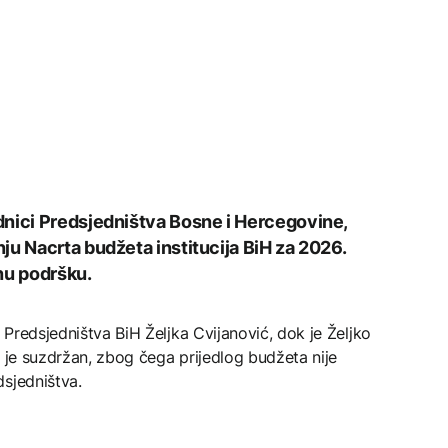
dnici Predsjedništva Bosne i Hercegovine,
ju Nacrta budžeta institucija BiH za 2026.
nu podršku.
n Predsjedništva BiH Željka Cvijanović, dok je Željko
o je suzdržan, zbog čega prijedlog budžeta nije
sjedništva.