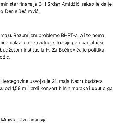
ministar finansija BiH Srđan Amidžić, rekao je da je
o Denis Bećirović.
nemaju. Razumijem probleme BHRT-a, ali to nema
ica nalazi u nezavidnoj situaciji, pa i banjalučki
udžetom institucija H. Za Bećirovića je politika
džić.
 Hercegovine usvojio je 21. maja Nacrt budžeta
u od 1,58 milijardi konvertibilnih maraka i uputio ga
inistarstvu finansija.