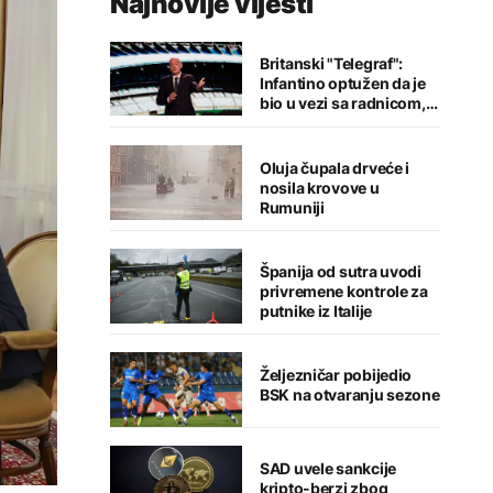
Najnovije vijesti
Britanski "Telegraf":
Infantino optužen da je
bio u vezi sa radnicom,
FIFA odbacila navode
Oluja čupala drveće i
nosila krovove u
Rumuniji
Španija od sutra uvodi
privremene kontrole za
putnike iz Italije
Željezničar pobijedio
BSK na otvaranju sezone
SAD uvele sankcije
kripto-berzi zbog