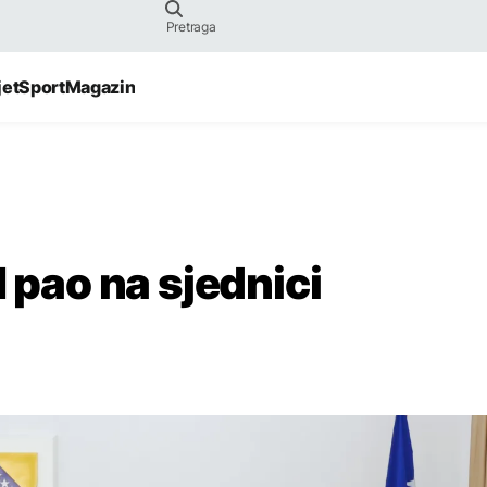
jet
Sport
Magazin
H pao na sjednici