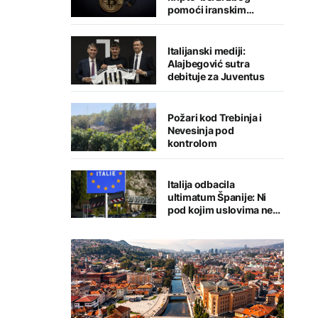
pomoći iranskim
snagama
Italijanski mediji:
Alajbegović sutra
debituje za Juventus
Požari kod Trebinja i
Nevesinja pod
kontrolom
Italija odbacila
ultimatum Španije: Ni
pod kojim uslovima ne
namjeravamo da
preispitujemo odluku