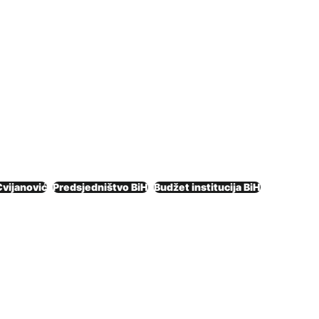
Cvijanović
Predsjedništvo BiH
Budžet institucija BiH