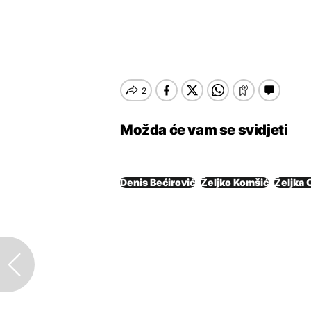
Možda će vam se svidjeti
Denis Bećirović
Željko Komšić
Željka 